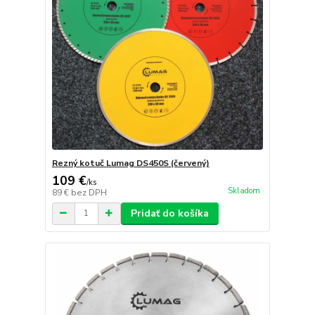
Rezný kotuč Lumag DS450S (červený)
109 €
/
ks
Skladom
89 €
bez DPH
Pridať do košíka