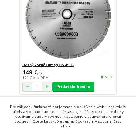
Rezný kotuč Lumag DS 450S
149 €
/
ks
IHNED
121 €
bez DPH
Pridať do košíka
strana
z 1
Pre základnú funkčnosť, spríjemnenie používania webu, analytické
účely a v prípade udelenia súhlasu aj na účely cielenia reklamy
využívame súbory cookies. Nastavenie vlastných preferencií
cookies môžete kedykoľvek upraviť odkazom v spodnej časti
stránok.