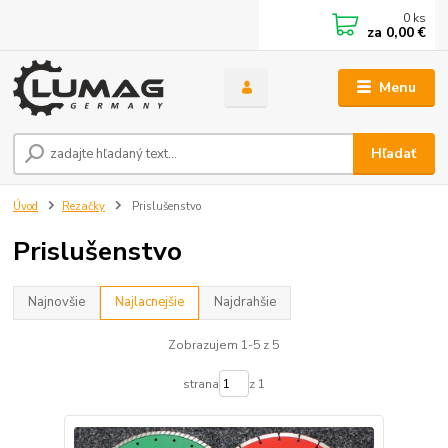
0
ks
za
0,00 €
Menu
Hľadať
Úvod
Rezačky
Prislušenstvo
Prislušenstvo
Najnovšie
Najlacnejšie
Najdrahšie
Zobrazujem 1-5 z 5
strana
z 1