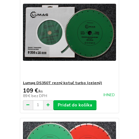
Lumag DS350T rezný kotuč turbo (zelený)
109 €
/
ks
IHNED
89 €
bez DPH
Pridať do košíka