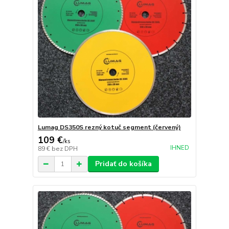
Lumag DS350S rezný kotuč segment (červený)
109 €
/
ks
IHNED
89 €
bez DPH
Pridať do košíka