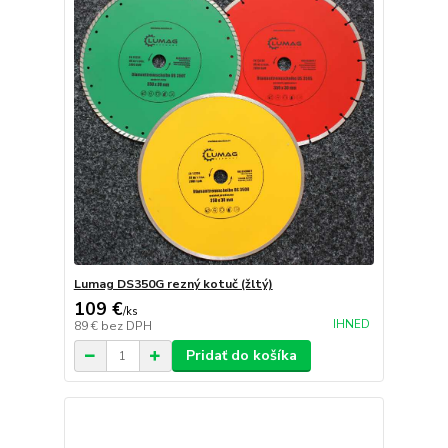
Lumag DS350G rezný kotuč (žltý)
109 €
/
ks
IHNED
89 €
bez DPH
Pridať do košíka