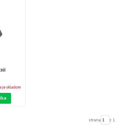
oji
e je skladom
íka
strana
z 1