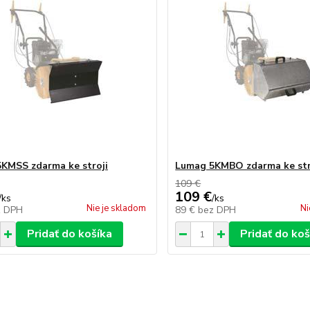
KMSS zdarma ke stroji
Lumag 5KMBO zdarma ke str
109 €
109 €
/
ks
/
ks
Nie je skladom
Ni
z DPH
89 €
bez DPH
Pridať do košíka
Pridať do koš