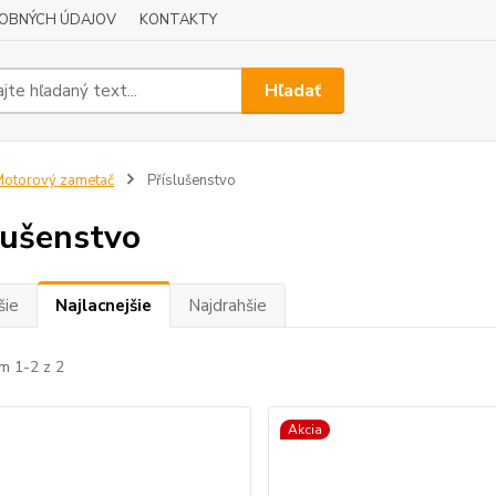
OBNÝCH ÚDAJOV
KONTAKTY
Hľadať
otorový zametač
Příslušenstvo
lušenstvo
šie
Najlacnejšie
Najdrahšie
m 1-2 z 2
Akcia