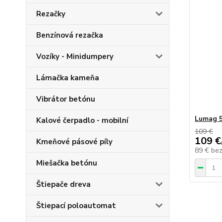
Rezačky
Benzínová rezačka
Vozíky - Minidumpery
Lámačka kameňa
Vibrátor betónu
Lumag 5
Kalové čerpadlo - mobilní
109 €
109 €
Kmeňové pásové píly
89 €
be
Miešačka betónu
Štiepače dreva
Štiepací poloautomat