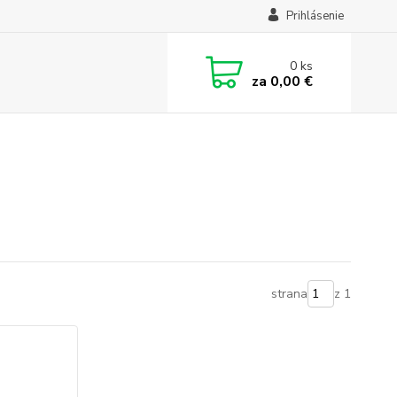
Prihlásenie
0
ks
za
0,00 €
strana
z 1