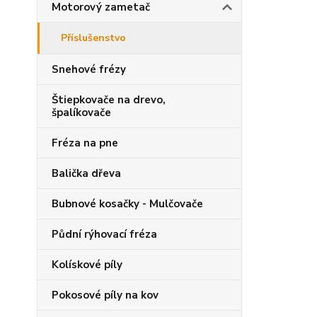
Motorový zametač
Příslušenstvo
Snehové frézy
Štiepkovače na drevo,
špalíkovače
Fréza na pne
Balička dřeva
Bubnové kosačky - Mulčovače
Půdní rýhovací fréza
Kolískové píly
Pokosové píly na kov