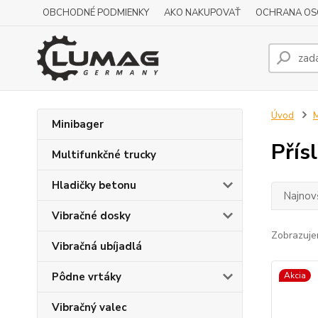
OBCHODNÉ PODMIENKY
AKO NAKUPOVAŤ
OCHRANA OS
Úvod
M
Minibager
Přís
Multifunkčné trucky
Hladičky betonu
Najnov
Vibračné dosky
Zobrazuje
Vibračná ubíjadlá
Pôdne vrtáky
Akcia
Vibračný valec