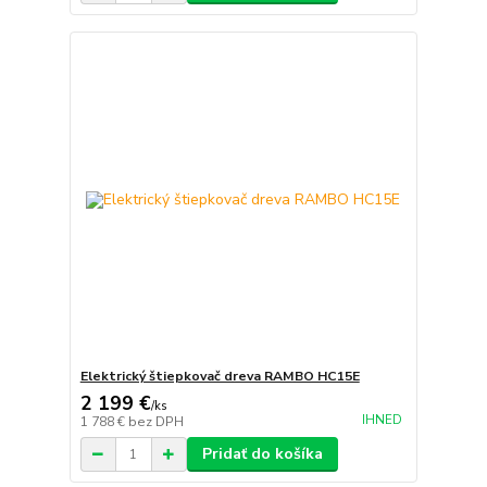
Elektrický štiepkovač dreva RAMBO HC15E
2 199 €
/
ks
IHNED
1 788 €
bez DPH
Pridať do košíka