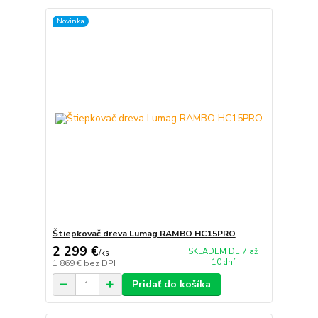
Novinka
Štiepkovač dreva Lumag RAMBO HC15PRO
2 299 €
SKLADEM DE 7 až
/
ks
10 dní
1 869 €
bez DPH
Pridať do košíka