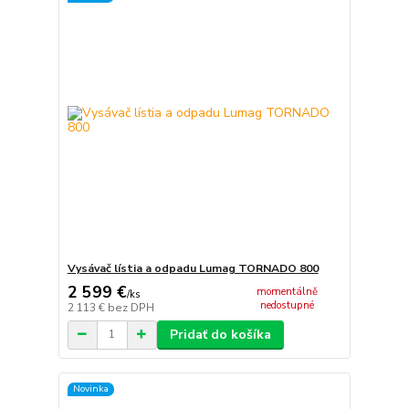
Vysávač lístia a odpadu Lumag TORNADO 800
2 599 €
momentálně
/
ks
nedostupné
2 113 €
bez DPH
Pridať do košíka
Novinka