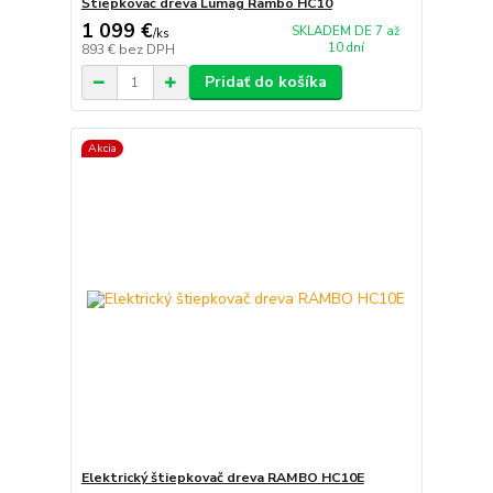
Štiepkovač dreva Lumag Rambo HC10
1 099 €
SKLADEM DE 7 až
/
ks
10 dní
893 €
bez DPH
Pridať do košíka
Akcia
Elektrický štiepkovač dreva RAMBO HC10E