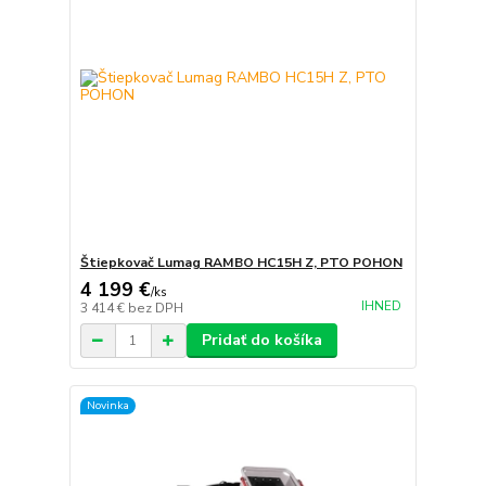
Štiepkovač Lumag RAMBO HC15H Z, PTO POHON
4 199 €
/
ks
IHNED
3 414 €
bez DPH
Pridať do košíka
Novinka