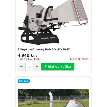
Štiepkovač Lumag RAMBO HC-20HZ
4 949 €
/
ks
Nie je skladom
4 024 €
bez DPH
Pridať do košíka
Novinka