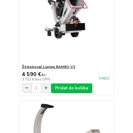
Štiepkovač Lumag RAMBO V2
4 590 €
/
ks
IHNED
3 732 €
bez DPH
Pridať do košíka