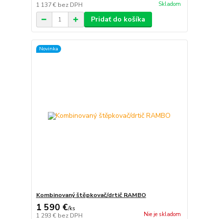
Skladom
1 137 €
bez DPH
Pridať do košíka
Novinka
Kombinovaný štěpkovač/drtič RAMBO
1 590 €
/
ks
Nie je skladom
1 293 €
bez DPH