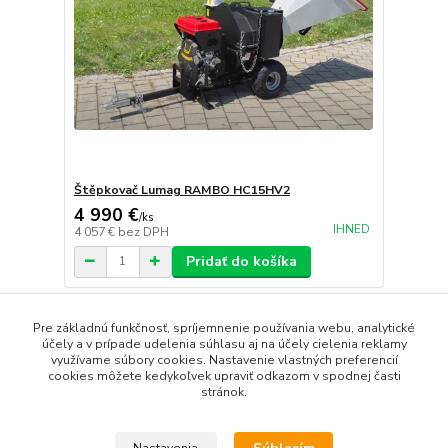
Štěpkovač Lumag RAMBO HC15HV2
4 990 €
/
ks
IHNED
4 057 €
bez DPH
Pridať do košíka
strana
z 1
Pre základnú funkčnosť, spríjemnenie používania webu, analytické
účely a v prípade udelenia súhlasu aj na účely cielenia reklamy
využívame súbory cookies. Nastavenie vlastných preferencií
cookies môžete kedykoľvek upraviť odkazom v spodnej časti
stránok.