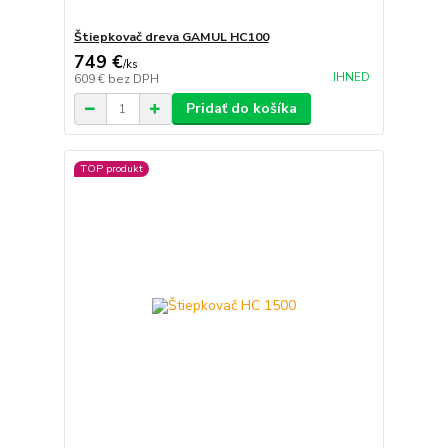
Štiepkovač dreva GAMUL HC100
749 €
/
ks
IHNED
609 €
bez DPH
Pridať do košíka
TOP produkt