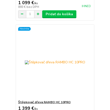
1 099 €
/
ks
IHNED
893 €
bez DPH
Pridať do košíka
Novinka
Štěpkovač dřeva RAMBO HC 10PRO
1 399 €
/
ks