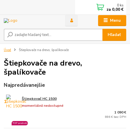
0
ks
za
0,00 €
Menu
Hľadať
Úvod
Štiepkovače na drevo, špalíkovače
Štiepkovače na drevo,
špalíkovače
Najpredávanejšie
Štiepkovač HC 1500
1.
momentálně nedostupné
1 090 €
886 € bez DPH
TOP produkt