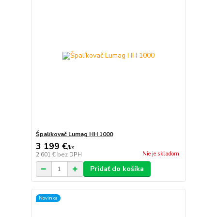
Špalíkovač Lumag HH 1000
3 199 €
/
ks
Nie je skladom
2 601 €
bez DPH
Pridať do košíka
Novinka