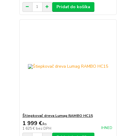
Pridať do košíka
Štiepkovač dreva Lumag RAMBO HC15
1 999 €
/
ks
IHNED
1 625 €
bez DPH