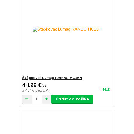
Štěpkovač Lumag RAMBO HC15H
4 199 €
/
ks
IHNED
3 414 €
bez DPH
Pridať do košíka