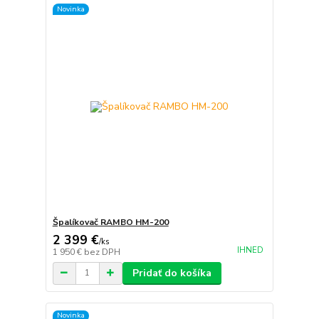
Novinka
Špalíkovač RAMBO HM-200
2 399 €
/
ks
IHNED
1 950 €
bez DPH
Pridať do košíka
Novinka