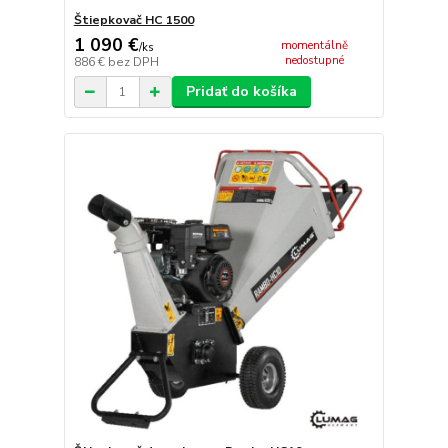
Štiepkovač HC 1500
1 090 €
momentálně
/
ks
nedostupné
886 €
bez DPH
Pridať do košíka