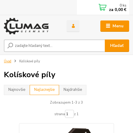
0
ks
za
0,00 €
Menu
Hľadať
Úvod
Kolískové píly
Kolískové píly
Najnovšie
Najlacnejšie
Najdrahšie
Zobrazujem 1-3 z 3
strana
z 1