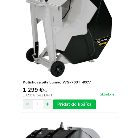
Kolísková píla Lumag WS-700T 400V
1 299 €
/
ks
Skladom
1 056 €
bez DPH
Pridať do košíka