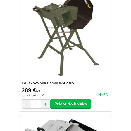
Kolísková píla Gamul W4 230V
289 €
/
ks
IHNED
235 €
bez DPH
Pridať do košíka