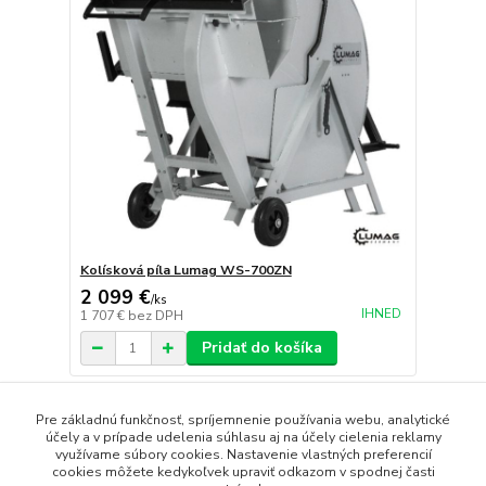
Kolísková píla Lumag WS-700ZN
2 099 €
/
ks
IHNED
1 707 €
bez DPH
Pridať do košíka
strana
z 1
Pre základnú funkčnosť, spríjemnenie používania webu, analytické
účely a v prípade udelenia súhlasu aj na účely cielenia reklamy
využívame súbory cookies. Nastavenie vlastných preferencií
cookies môžete kedykoľvek upraviť odkazom v spodnej časti