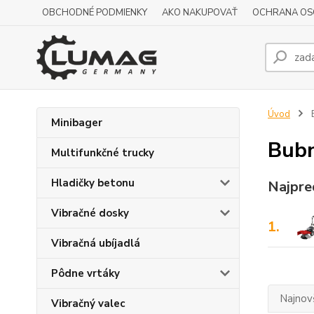
OBCHODNÉ PODMIENKY
AKO NAKUPOVAŤ
OCHRANA OS
Úvod
B
Minibager
Bubn
Multifunkčné trucky
Hladičky betonu
Najpre
Vibračné dosky
1.
Vibračná ubíjadlá
Pôdne vrtáky
Najnov
Vibračný valec