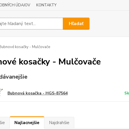
OBNÝCH ÚDAJOV
KONTAKTY
Hľadať
ubnové kosačky - Mulčovače
ové kosačky - Mulčovače
dávanejšie
Bubnová kosačka - HGS-87564
Sk
šie
Najlacnejšie
Najdrahšie