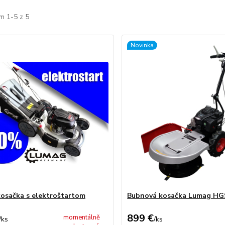
m 1-5 z 5
Novinka
osačka s elektroštartom
Bubnová kosačka Lumag HG
899 €
momentálně
/
ks
/
ks