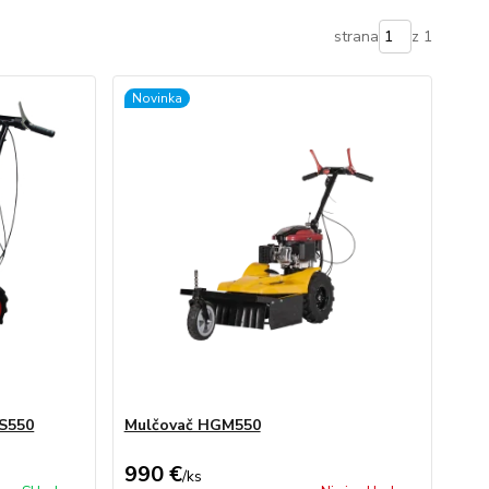
strana
z 1
Novinka
S550
Mulčovač HGM550
990 €
/
ks