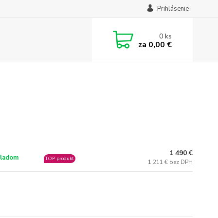
Prihlásenie
0
ks
za
0,00 €
1 490 €
ladom
TOP produkt
1 211 € bez DPH