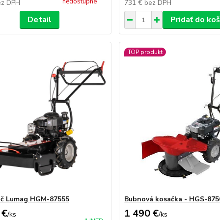
nedostupné
ez DPH
731 €
bez DPH
Detail
Pridať do koš
TOP produkt
ač Lumag HGM-87555
Bubnová kosačka - HGS-875
 €
1 490 €
/
ks
/
ks