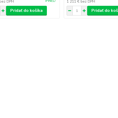
IHNED
bez DPH
1 211 €
bez DPH
Pridať do košíka
Pridať do koš