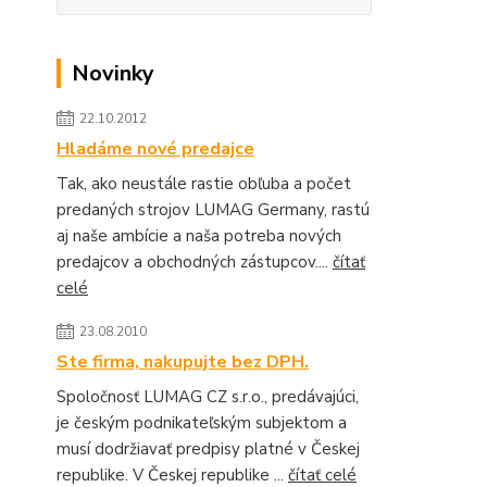
Novinky
22.10.2012
Hladáme nové predajce
Tak, ako neustále rastie obľuba a počet
predaných strojov LUMAG Germany, rastú
aj naše ambície a naša potreba nových
predajcov a obchodných zástupcov....
čítať
celé
23.08.2010
Ste firma, nakupujte bez DPH.
Spoločnosť LUMAG CZ s.r.o., predávajúci,
je českým podnikateľským subjektom a
musí dodržiavať predpisy platné v Českej
republike. V Českej republike ...
čítať celé