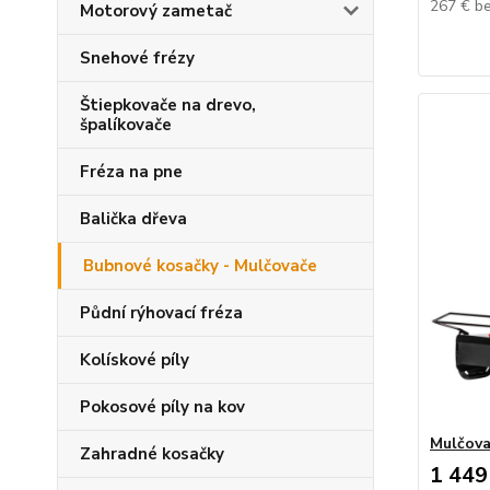
267 €
b
Motorový zametač
Snehové frézy
Štiepkovače na drevo,
špalíkovače
Fréza na pne
Balička dřeva
Bubnové kosačky - Mulčovače
Půdní rýhovací fréza
Kolískové píly
Pokosové píly na kov
Mulčov
Zahradné kosačky
1 449