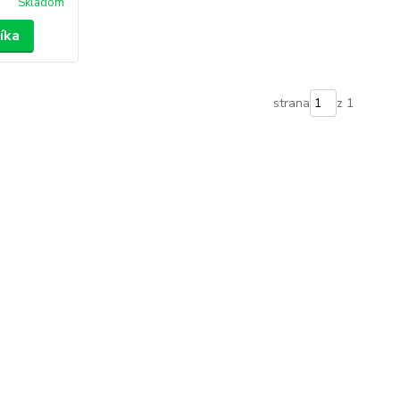
Skladom
íka
strana
z 1