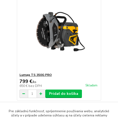
Lumag TS 350G PRO
799 €
/
ks
Skladom
650 €
bez DPH
Pridať do košíka
strana
z 1
Pre základnú funkčnosť, spríjemnenie používania webu, analytické
účely a v prípade udelenia súhlasu aj na účely cielenia reklamy