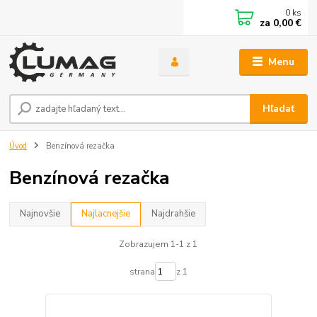
0
ks
za
0,00 €
Menu
Hľadať
Úvod
Benzínová rezačka
Benzínová rezačka
Najnovšie
Najlacnejšie
Najdrahšie
Zobrazujem 1-1 z 1
strana
z 1