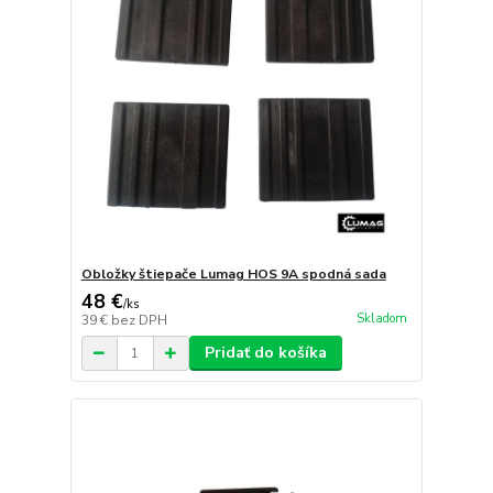
Obložky štiepače Lumag HOS 9A spodná sada
48 €
/
ks
Skladom
39 €
bez DPH
Pridať do košíka