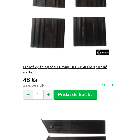
Obložky štiepače Lumag HOS 8 400V spodná
sada
48 €
/
ks
Skladom
39 €
bez DPH
Pridať do košíka