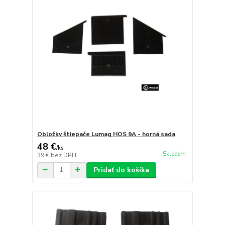
Obložky štiepače Lumag HOS 9A - horná sada
48 €
/
ks
Skladom
39 €
bez DPH
Pridať do košíka