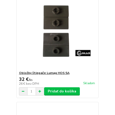
Obložky štiepače Lumag HOS 5A
32 €
/
ks
Skladom
26 €
bez DPH
Pridať do košíka