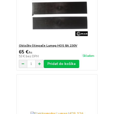
Obložky štiepače Lumag HOS 8A 230V
65 €
/
ks
Skladom
53 €
bez DPH
Pridať do košíka