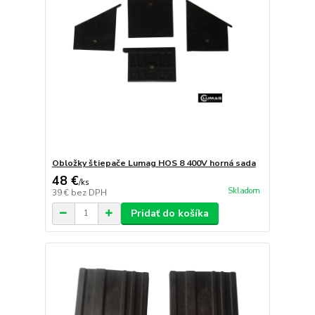
Obložky štiepače Lumag HOS 8 400V horná sada
48 €
/
ks
Skladom
39 €
bez DPH
Pridať do košíka