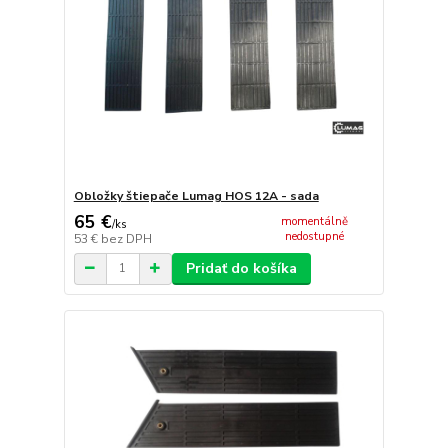
Obložky štiepače Lumag HOS 12A - sada
65 €
momentálně
/
ks
nedostupné
53 €
bez DPH
Pridať do košíka