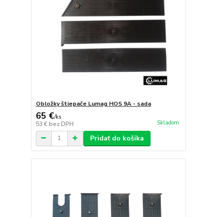
Obložky štiepače Lumag HOS 9A - sada
65 €
/
ks
Skladom
53 €
bez DPH
Pridať do košíka