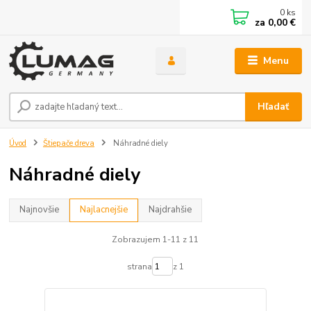
0
ks
za
0,00 €
Menu
Hľadať
Úvod
Štiepače dreva
Náhradné diely
Náhradné diely
Najnovšie
Najlacnejšie
Najdrahšie
Zobrazujem 1-11 z 11
strana
z 1