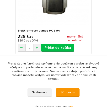
Elektromotor Lumag HOS 9A
229 €
momentálně
/
ks
nedostupné
186 €
bez DPH
Pridať do košíka
strana
z 1
Pre základnú funkčnosť, spríjemnenie používania webu, analytické
účely a v prípade udelenia súhlasu aj na účely cielenia reklamy
využívame súbory cookies. Nastavenie vlastných preferencií
cookies môžete kedykoľvek upraviť odkazom v spodnej časti
stránok.
Súhlasím
Nastavenia
Upravit sběr cookies.