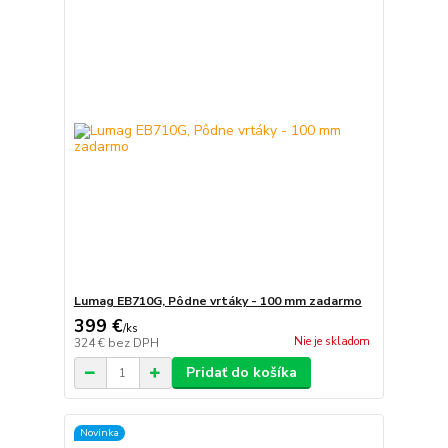
Lumag EB710G, Pôdne vrtáky - 100 mm zadarmo
399 €
/
ks
Nie je skladom
324 €
bez DPH
Pridať do košíka
Novinka