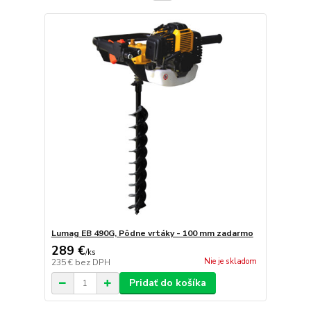
Lumag EB 490G, Pôdne vrtáky - 100 mm zadarmo
289 €
/
ks
Nie je skladom
235 €
bez DPH
Pridať do košíka