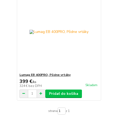
Lumag EB 400PRO, Pôdne vrtáky
399 €
/
ks
Skladom
324 €
bez DPH
Pridať do košíka
strana
z 1