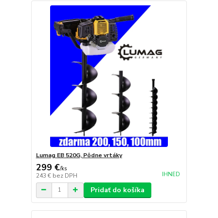
Lumag EB 520G, Pôdne vrtáky
299 €
/
ks
IHNED
243 €
bez DPH
Pridať do košíka