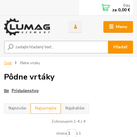
0
ks
za
0,00 €
Menu
Hľadať
Úvod
Pôdne vrtáky
Pôdne vrtáky
Príslušenstvo
Najnovšie
Najlacnejšie
Najdrahšie
Zobrazujem 1-4 z 4
strana
z 1