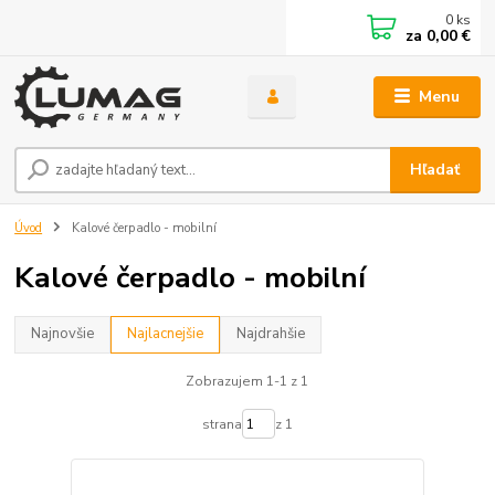
0
ks
za
0,00 €
Menu
Hľadať
Úvod
Kalové čerpadlo - mobilní
Kalové čerpadlo - mobilní
Najnovšie
Najlacnejšie
Najdrahšie
Zobrazujem 1-1 z 1
strana
z 1