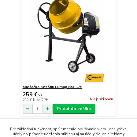
Miešačka betónu Lumag BM-125
259 €
/
ks
Nie je skladom
211 €
bez DPH
Pridať do košíka
strana
z 1
Pre základnú funkčnosť, spríjemnenie používania webu, analytické
účely a v prípade udelenia súhlasu aj na účely cielenia reklamy