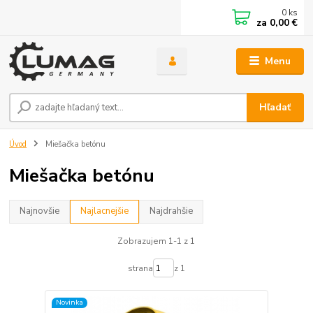
0
ks
za
0,00 €
Menu
Hľadať
Úvod
Miešačka betónu
Miešačka betónu
Najnovšie
Najlacnejšie
Najdrahšie
Zobrazujem 1-1 z 1
strana
z 1
Novinka