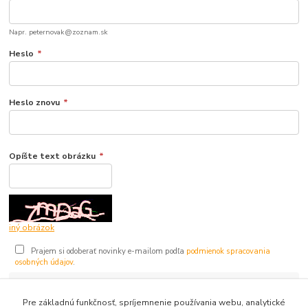
Napr. peternovak@zoznam.sk
Heslo
*
Heslo znovu
*
Opíšte text obrázku
*
iný obrázok
Prajem si odoberať novinky e-mailom podľa
podmienok spracovania
osobných údajov
.
Súhlasím so
spracovaním osobných údajov
pre účely registrácie.
Pre základnú funkčnosť, spríjemnenie používania webu, analytické