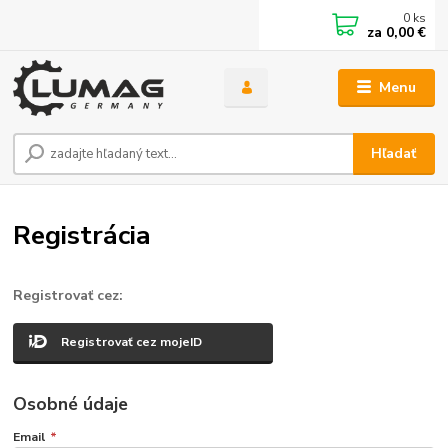
0
ks
za
0,00 €
Menu
Hľadať
Registrácia
Registrovať cez:
Registrovať cez mojeID
Osobné údaje
Email
*