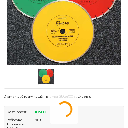
Diamantový rezný kotuč. premer 350x300
celý popis
Dostupnosť
IHNED
Poštovné
10 €
Toptrans do