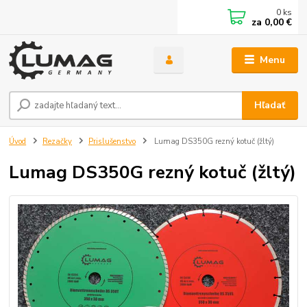
0
ks
za
0,00 €
Menu
Hľadať
Úvod
Rezačky
Prislušenstvo
Lumag DS350G rezný kotuč (žltý)
Lumag DS350G rezný kotuč (žltý)