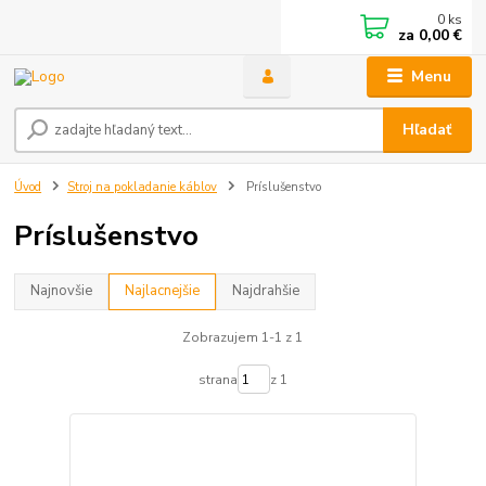
0
ks
za
0,00 €
Menu
Hľadať
Úvod
Stroj na pokladanie káblov
Príslušenstvo
Príslušenstvo
Najnovšie
Najlacnejšie
Najdrahšie
Zobrazujem 1-1 z 1
strana
z 1