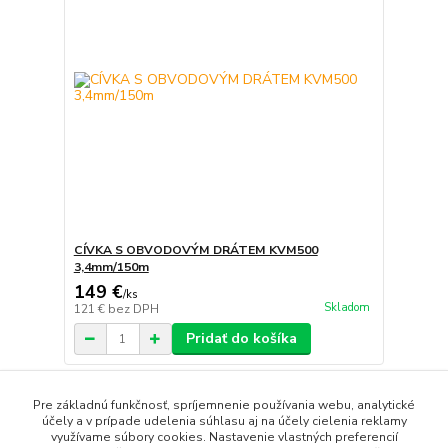
CÍVKA S OBVODOVÝM DRÁTEM KVM500
3,4mm/150m
149 €
/
ks
Skladom
121 €
bez DPH
Pridať do košíka
strana
z 1
Pre základnú funkčnosť, spríjemnenie používania webu, analytické
účely a v prípade udelenia súhlasu aj na účely cielenia reklamy
využívame súbory cookies. Nastavenie vlastných preferencií