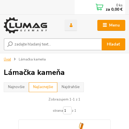
0
ks
za
0,00 €
Menu
Hľadať
Úvod
Lámačka kameňa
Lámačka kameňa
Najnovšie
Najlacnejšie
Najdrahšie
Zobrazujem 1-1 z 1
strana
z 1