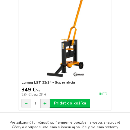
Lumag LST 33/14 - Super akcia
349 €
/
ks
IHNED
284 €
bez DPH
Pridať do košíka
strana
z 1
Pre základnú funkčnosť, spríjemnenie používania webu, analytické
účely a v prípade udelenia súhlasu aj na účely cielenia reklamy