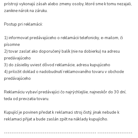
prístroji vykonajú zásah alebo zmeny osoby, ktoré sme k tomu nezajali,
zanikne nárok na záruku.
Postup pri reklamácii:
1) informovať predávajúceho o reklamácii telefonicky, e-mailom, či
písomne
2) tovar zaslať ako doporučený balík (nie na dobierku) na adresu
predávajúceho
3) do zásielky uviesť dôvod reklamácie, adresu kupujúceho
4) priložiť doklad o nadobudnutí reklamovaného tovaru v obchode
predávajúceho
Reklamáciu vybaví predávajúci čo najrýchlejšie, najneskôr do 30 dní,
teda od prevzatia tovaru.
Kupující je povinen předat k reklamaci stroj čistý, jinak nebude k
reklamaci přijat a bude zaslán zpět na náklady kupujícího.
-------------------------------------------------- -------------------