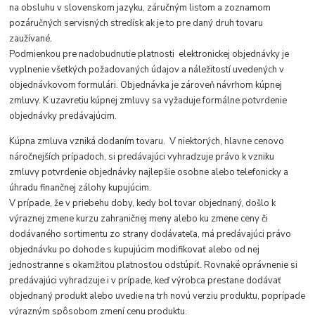
na obsluhu v slovenskom jazyku, záručným listom a zoznamom
pozáručných servisných stredísk ak je to pre daný druh tovaru
zaužívané.
Podmienkou pre nadobudnutie platnosti elektronickej objednávky je
vyplnenie všetkých požadovaných údajov a náležitostí uvedených v
objednávkovom formulári. Objednávka je zároveň návrhom kúpnej
zmluvy. K uzavretiu kúpnej zmluvy sa vyžaduje formálne potvrdenie
objednávky predávajúcim.
Kúpna zmluva vzniká dodaním tovaru. V niektorých, hlavne cenovo
náročnejších prípadoch, si predávajúci vyhradzuje právo k vzniku
zmluvy potvrdenie objednávky najlepšie osobne alebo telefonicky a
úhradu finančnej zálohy kupujúcim.
V prípade, že v priebehu doby, kedy bol tovar objednaný, došlo k
výraznej zmene kurzu zahraničnej meny alebo ku zmene ceny či
dodávaného sortimentu zo strany dodávateľa, má predávajúci právo
objednávku po dohode s kupujúcim modifikovať alebo od nej
jednostranne s okamžitou platnosťou odstúpiť. Rovnaké oprávnenie si
predávajúci vyhradzuje i v prípade, keď výrobca prestane dodávať
objednaný produkt alebo uvedie na trh novú verziu produktu, poprípade
výrazným spôsobom zmení cenu produktu.