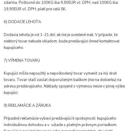
zdarma. Poštovné do 100KG iba 9,90EUR vč. DPH, nad 100KG iba
19,90EUR vč. DPH, platí pre celú SK.
6) DODACIE LEHOTA
Dodacia lehota je od 1-21 dní, ak nie je uvedené inak. V prípade, že
niektorý tovar nebude skladom, bude predávajúci ihneď kontaktovať
kupujúceho.
7) VÝMENA TOVARU
Kupujúci môže nepoužitý a nepoškodený tovar vymeniť za iný druh
tovaru. Tovar stačí zaslať doporučeným balíkom (nie na dobierku) na
adresu predávajúceho. Náklady spojené s výmenou nesie v plnej výške
kupujúci.
9) REKLAMÁCIE A ZÁRUKA
Prípadné reklamácie vybaví predávajúci k spokojnosti kupujúceho
individuálnou dohodou a v súlade s platným právnym poriadkom.