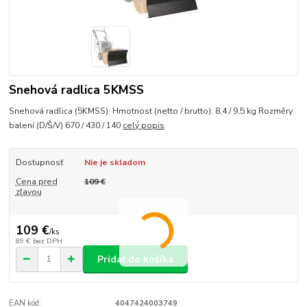
Snehová radlica 5KMSS
Snehová radlica (5KMSS): Hmotnost (netto / brutto): 8,4 / 9,5 kg Rozměry
balení (D/Š/V) 670 / 430 / 140
celý popis
Dostupnosť
Nie je skladom
Cena pred
109 €
zľavou
109 €
/
ks
89 €
bez DPH
Pridať do košíka
EAN kód:
4047424003749