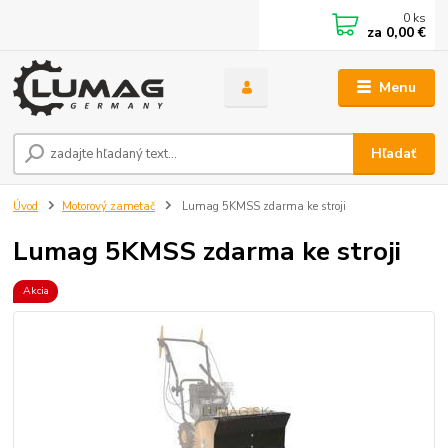
0
ks
za
0,00 €
Menu
Hľadať
Úvod
Motorový zametač
Lumag 5KMSS zdarma ke stroji
Lumag 5KMSS zdarma ke stroji
Akcia