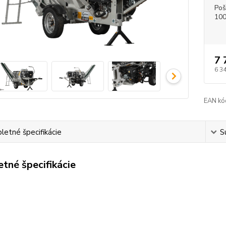
Poš
100
7 
6 3
EAN kó
etné špecifikácie
S
tné špecifikácie