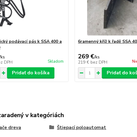
ický podávací pás k SSA 400 a
6ramenný kříž k řadě SSA 4
0
269 €
/
ks
/
ks
Skladom
Ni
ez DPH
219 €
bez DPH
Pridať do košíka
Pridať do ko
zaradený v kategóriách
ače dreva
Štiepací poloautomat