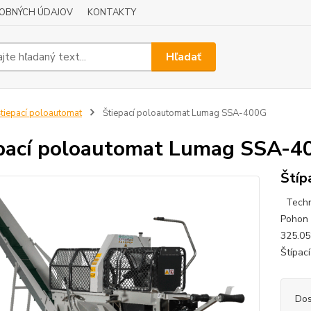
OBNÝCH ÚDAJOV
KONTAKTY
Hľadať
tiepací poloautomat
Štiepací poloautomat Lumag SSA-400G
pací poloautomat Lumag SSA-4
Štíp
Techni
Pohon 
325.05
Štípací
Dos