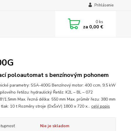
Prihlásenie
0
ks
za
0,00 €
00G
ací poloautomat s benzínovým pohonem
cké parametry: SSA-400G Benzínový motor: 400 ccm, 9,5 kW
pilového řetězu: hydraulický Řetěz: K2L – BL – 072
8“/1,5mm Max. řezná délka: 550 mm Max. průměr řezu: 380 mm
 tlak: 10 t Rozměry stroje (DxŠxV) 1800 x 720 x...
celý popis
tupnosť
Nie je skladom