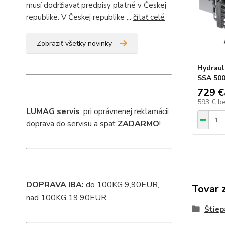
musí dodržiavať predpisy platné v Českej
republike. V Českej republike ...
čítať celé
Zobraziť všetky novinky
Hydraul
SSA 50
729 €
593 €
b
L
UMAG servis
: pri oprávnenej reklamácii
doprava do servisu a späť
ZADARMO
!
DOPRAVA IBA:
do 100KG 9,90EUR,
Tovar 
nad 100KG 19,90EUR
Štiep