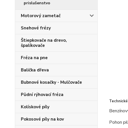
prislušenstvo
Motorový zametač
Snehové frézy
Štiepkovače na drevo,
špalíkovače
Fréza na pne
Balička dřeva
Bubnové kosačky - Mulčovače
Půdní rýhovací fréza
Technické
Kolískové píly
Benzínov
Pokosové píly na kov
Pohon pi