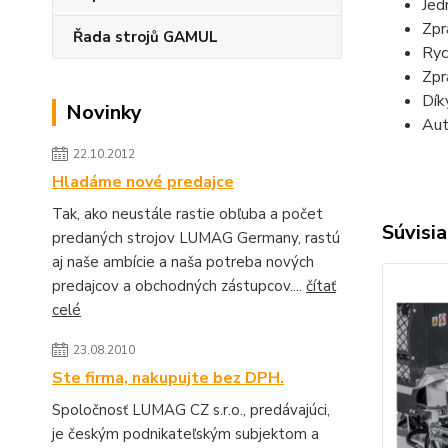
Jed
Zpr
Řada strojů GAMUL
Ryc
Zpr
Dík
Novinky
Aut
22.10.2012
Hladáme nové predajce
Tak, ako neustále rastie obľuba a počet
Súvisia
predaných strojov LUMAG Germany, rastú
aj naše ambície a naša potreba nových
predajcov a obchodných zástupcov....
čítať
celé
23.08.2010
Ste firma, nakupujte bez DPH.
Spoločnosť LUMAG CZ s.r.o., predávajúci,
je českým podnikateľským subjektom a