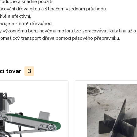
noduché a snadné použití.
acování dřeva pilou a štípačem v jednom průchodu.
hlé a efektivní.
acuje 5 - 8 m³ dřeva/hod.
y výkonnému benzínovému motoru lze zpracovávat kulatinu až 
omatický transport dřeva pomocí pásového přepravníku.
ci tovar
3