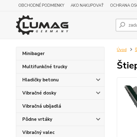
OBCHODNÉ PODMIENKY
AKO NAKUPOVAŤ
OCHRANA OS
Úvod
Š
Minibager
Štie
Multifunkčné trucky
Hladičky betonu
Vibračné dosky
Vibračná ubíjadlá
Pôdne vrtáky
Vibračný valec