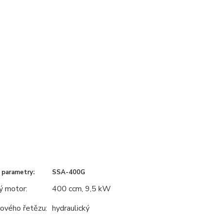
 parametry:
SSA-400G
ý motor:
400 ccm, 9,5 kW
lového řetězu:
hydraulický