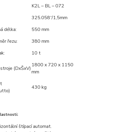
K2L – BL – 072
325.058“/1,5mm
á délka:
550 mm
měr řezu:
380 mm
ak:
10 t
1800 x 720 x 1150
stroje (DxŠxV)
mm
t
430 kg
utto)
lastnosti:
izontální štípací automat.