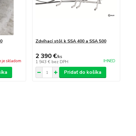
00
Zdvíhací stôl k SSA 400 a SSA 500
2 390 €
/
ks
e je skladom
IHNED
1 943 €
bez DPH
šíka
Pridať do košíka