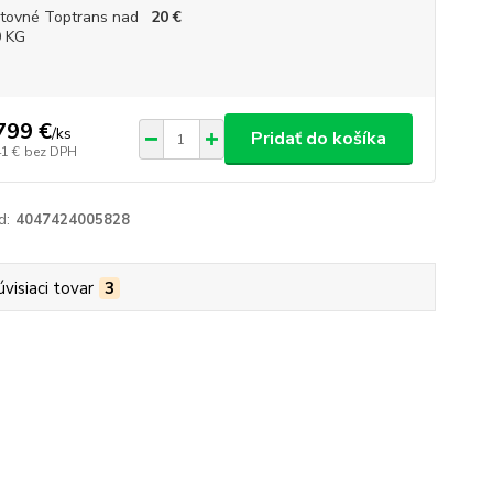
tovné Toptrans nad
20 €
 KG
799 €
/
ks
Pridať do košíka
41 €
bez DPH
d:
4047424005828
úvisiaci tovar
3