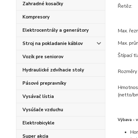
Zahradné kosačky
Řetěz:
Kompresory
Elektrocentrály a generátory
Max. řezn
Max. prů
Stroj na pokladanie káblov
Štípací tl
Vozík pre seniorov
Hydraulické zdvíhacie stoly
Rozměry 
Pásové prepravníky
Hmotnos
(netto/br
Vysávač lístia
Vysúšače vzduchu
Výbava - v
Elektrobicykle
Hor
Super akcia