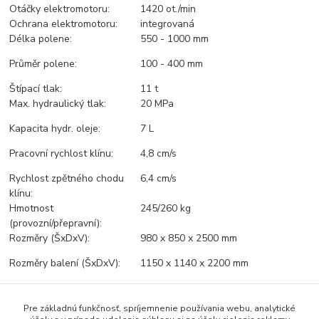
Otáčky elektromotoru:
1420 ot./min
Ochrana elektromotoru:
integrovaná
Délka polene:
550 - 1000 mm
Průměr polene:
100 - 400 mm
Štípací tlak:
11 t
Max. hydraulický tlak:
20 MPa
Kapacita hydr. oleje:
7 L
Pracovní rychlost klínu:
4,8 cm/s
Rychlost zpětného chodu
6,4 cm/s
klínu:
Hmotnost
245/260 kg
(provozní/přepravní):
Rozměry (ŠxDxV):
980 x 850 x 2500 mm
Rozměry balení (ŠxDxV):
1150 x 1140 x 2200 mm
EAN:
4047424007730
Pre základnú funkčnosť, spríjemnenie používania webu, analytické