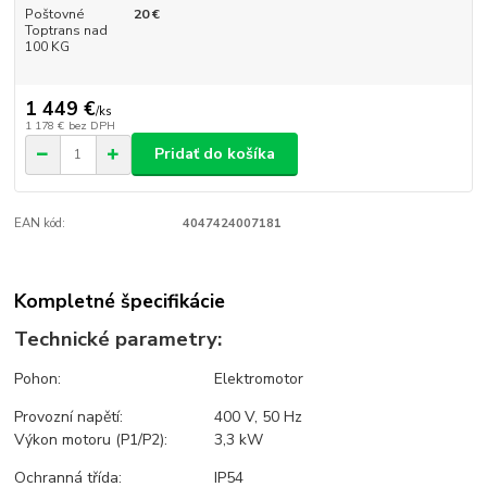
Poštovné
20 €
Toptrans nad
100 KG
1 449 €
/
ks
1 178 €
bez DPH
Pridať do košíka
EAN kód:
4047424007181
Kompletné špecifikácie
T
echnické parametry:
Pohon:
Elektromotor
Provozní napětí:
400 V, 50 Hz
Výkon motoru (P1/P2):
3,3 kW
Ochranná třída:
IP54