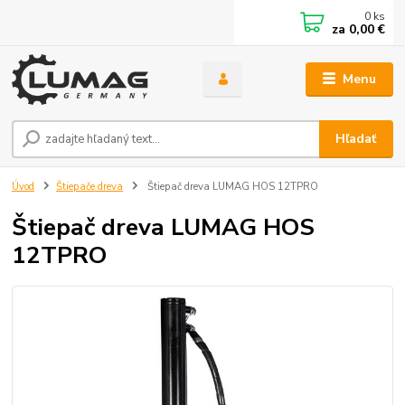
0
ks
za
0,00 €
Menu
Hľadať
Úvod
Štiepače dreva
Štiepač dreva LUMAG HOS 12TPRO
Štiepač dreva LUMAG HOS
12TPRO