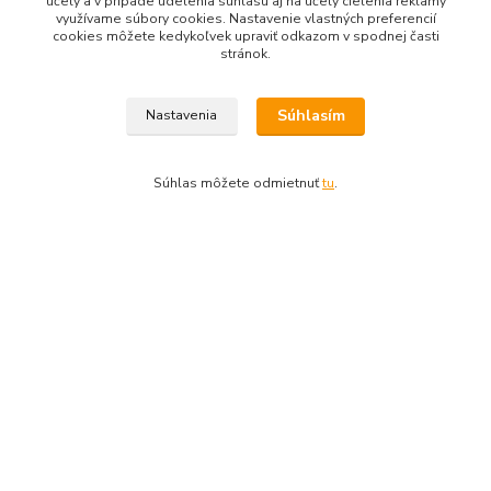
účely a v prípade udelenia súhlasu aj na účely cielenia reklamy
využívame súbory cookies. Nastavenie vlastných preferencií
Výbava - vlastnosti:
cookies môžete kedykoľvek upraviť odkazom v spodnej časti
stránok.
Vertikální hydraulický profesionální štípač s pohonem na
elektromotor.
Jednoduché štípání od krátkých po metrová polena.
Súhlasím
Nastavenia
Stabilní rám a robustní štípací klín.
Standardně dvě pracovní rychlosti.
Píst lze snížit pro snadný transport a skladování.
Súhlas môžete odmietnuť
tu
.
Ovládání oběma rukama včetně jejich ochrany, flexibilní
držení dřeva.
Velká pojezdová kola pro snadnou manipulaci a transport.
Tovar zaradený v kategóriách
Štiepače dreva
Upravit sběr cookies.