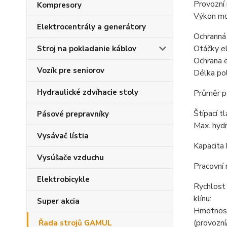
Provozní 
Kompresory
Výkon mo
Elektrocentrály a generátory
Ochranná 
Otáčky e
Stroj na pokladanie káblov
Ochrana 
Vozík pre seniorov
Délka po
Hydraulické zdvíhacie stoly
Průměr p
Štípací tl
Pásové prepravníky
Max. hydr
Vysávač lístia
Kapacita 
Vysúšače vzduchu
Pracovní 
Elektrobicykle
Rychlost
klínu:
Super akcia
Hmotnos
(provozní
Řada strojů GAMUL