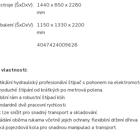
stroje (ŠxDxV):
1440 x 850 x 2280
mm
balení (ŠxDxV):
1150 x 1330 x 2200
mm
4047424009628
 vlastnosti:
tikální hydraulický profesionální štípač s pohonem na elektromot
noduché štípání od krátkých po metrová polena.
ilní rám a robustní štípací klín.
ndardně dvě pracovní rychlosti.
t lze snížit pro snadný transport a skladování.
ádání oběma rukama včetně jejich ochrany, flexibilní držení dřeva.
ká pojezdová kola pro snadnou manipulaci a transport.