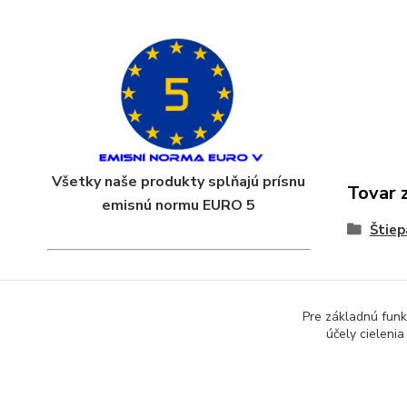
Všetky naše produkty splňajú prísnu
Tovar 
emisnú normu EURO 5
Štiep
Pre základnú funk
účely cieleni