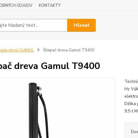
OBNÝCH ÚDAJOV
KONTAKTY
Hľadať
ada strojů GAMUL
Štiepač dreva Gamul T9400
pač dreva Gamul T9400
Techni
Hz Výk
elektr
Délka 
9,5 t M
Dos