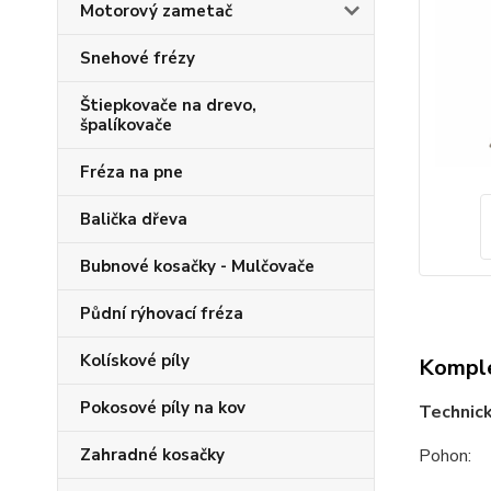
Motorový zametač
Snehové frézy
Štiepkovače na drevo,
špalíkovače
Fréza na pne
Balička dřeva
Bubnové kosačky - Mulčovače
Půdní rýhovací fréza
Kolískové píly
Komple
Pokosové píly na kov
T
echnic
Zahradné kosačky
Pohon: