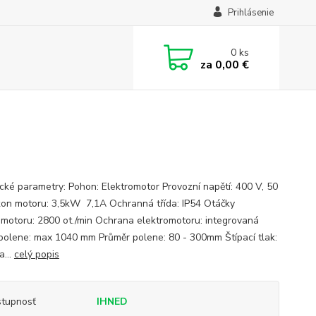
Prihlásenie
0
ks
za
0,00 €
cké parametry: Pohon: Elektromotor Provozní napětí: 400 V, 50
on motoru: 3,5kW 7,1A Ochranná třída: IP54 Otáčky
omotoru: 2800 ot./min Ochrana elektromotoru: integrovaná
polene: max 1040 mm Průměr polene: 80 - 300mm Štípací tlak:
a...
celý popis
tupnosť
IHNED