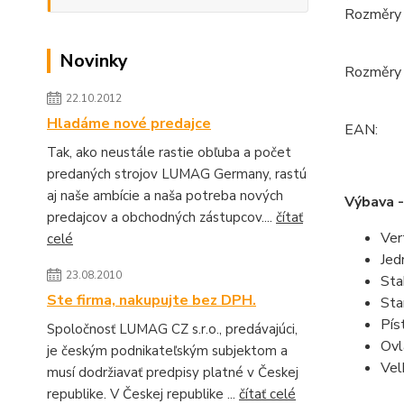
Rozměry 
Novinky
Rozměry 
22.10.2012
Hladáme nové predajce
EAN:
Tak, ako neustále rastie obľuba a počet
predaných strojov LUMAG Germany, rastú
aj naše ambície a naša potreba nových
Výbava -
predajcov a obchodných zástupcov....
čítať
Ver
celé
Jed
23.08.2010
Stab
Ste firma, nakupujte bez DPH.
Sta
Pís
Spoločnosť LUMAG CZ s.r.o., predávajúci,
Ovl
je českým podnikateľským subjektom a
Vel
musí dodržiavať predpisy platné v Českej
republike. V Českej republike ...
čítať celé