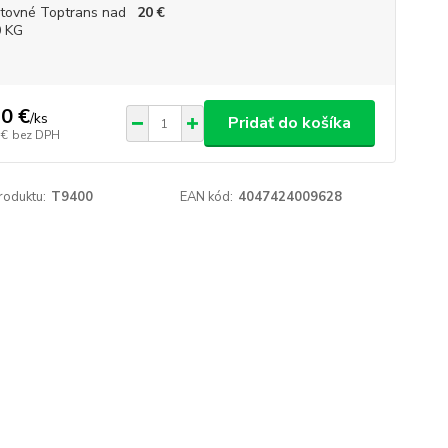
tovné Toptrans nad
20 €
 KG
0 €
/
ks
Pridať do košíka
 €
bez DPH
roduktu:
T9400
EAN kód:
4047424009628