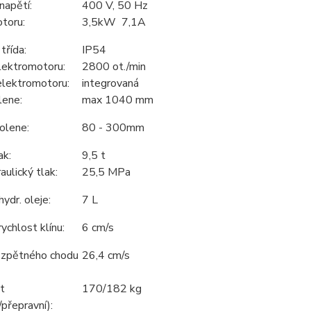
napětí:
400 V, 50 Hz
toru:
3,5kW 7,1A
třída:
IP54
lektromotoru:
2800 ot./min
elektromotoru:
integrovaná
lene:
max 1040 mm
olene:
80 - 300mm
ak:
9,5 t
aulický tlak:
25,5 MPa
hydr. oleje:
7 L
rychlost klínu:
6 cm/s
 zpětného chodu
26,4 cm/s
t
170/182 kg
/přepravní):