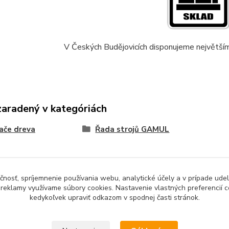
V Českých Budějovicích disponujeme největší
zaradený v kategóriách
ače dreva
Řada strojů GAMUL
čnosť, spríjemnenie používania webu, analytické účely a v prípade udel
a reklamy využívame súbory cookies. Nastavenie vlastných preferencií 
kedykoľvek upraviť odkazom v spodnej časti stránok.
Upravit sběr cookies.