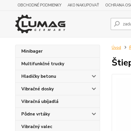
OBCHODNÉ PODMIENKY
AKO NAKUPOVAŤ
OCHRANA OS
Úvod
Ř
Minibager
Štie
Multifunkčné trucky
Hladičky betonu
Vibračné dosky
Vibračná ubíjadlá
Pôdne vrtáky
Vibračný valec