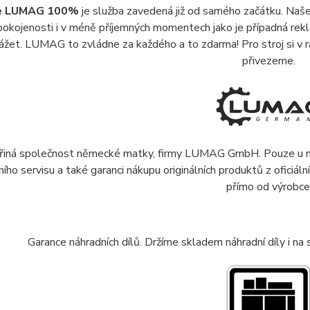
e LUMAG 100%
je služba zavedená již od samého začátku. Naše 
pokojenosti i v méně příjemných momentech jako je případná rek
ážet. LUMAG to zvládne za každého a to zdarma! Pro stroj si v 
přivezeme.
řiná společnost německé matky, firmy LUMAG GmbH. Pouze u nás
ího servisu a také garanci nákupu originálních produktů z oficiáln
přímo od výrobce
Garance náhradních dílů. Držíme skladem náhradní díly i na s