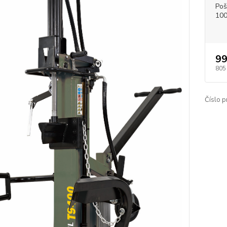
Poš
100
99
805
Číslo p