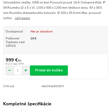
Volnoběžné otáčky: 3000 ot./min Provozní proud: 16 A Ochranná třída: IP
54 Rozměry (D x Š x V): 1330 x 500 x 1200 mm Velikost stolu: 87 x 38,5
mm Rozměry diamantového kotouče: Ø 200 x 25,4 mm Max. provozní
rychlo...
celý popis
Dostupnosť
Nie je skladom
Poštovné
20 €
Toptrans nad
100 KG
999 €
/
ks
812 €
bez DPH
Pridať do košíka
EAN kód:
4047424007877
Kompletné špecifikácie