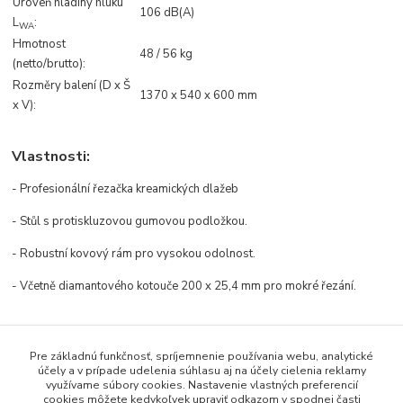
Úroveň hladiny hluku
106 dB(A)
L
:
WA
Hmotnost
48 / 56 kg
(netto/brutto):
Rozměry balení (D x Š
1370 x 540 x 600 mm
x V):
Vlastnosti:
- Profesionální řezačka kreamických dlažeb
- Stůl s protiskluzovou gumovou podložkou.
- Robustní kovový rám pro vysokou odolnost.
- Včetně diamantového kotouče 200 x 25,4 mm pro mokré řezání.
Tovar zaradený v kategóriách
Pre základnú funkčnosť, spríjemnenie používania webu, analytické
účely a v prípade udelenia súhlasu aj na účely cielenia reklamy
Rezačky
využívame súbory cookies. Nastavenie vlastných preferencií
cookies môžete kedykoľvek upraviť odkazom v spodnej časti