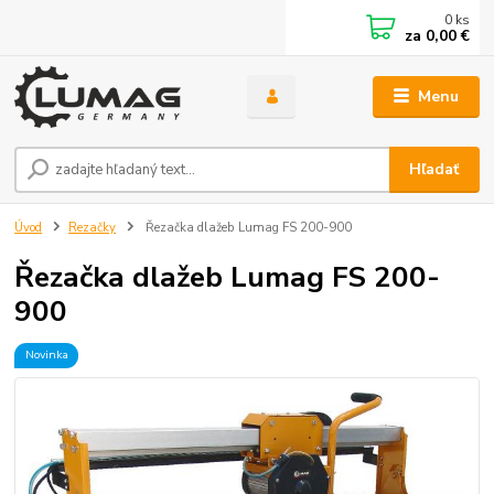
0
ks
za
0,00 €
Menu
Hľadať
Úvod
Rezačky
Řezačka dlažeb Lumag FS 200-900
Řezačka dlažeb Lumag FS 200-
900
Novinka