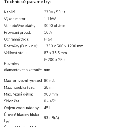
Technické parametry:
Napětí:
230V / 50Hz
Výkon motoru:
1.1 kW
Volnoběžné otáčky:
3000 ot./min
Provozní proud:
16 A
Ochranná třída:
IP 54
Rozměry (D x Š x V):
1330 x 500 x 1200 mm
Velikost stolu:
87 x 38,5 mm
Ø 200 x 25,4
Rozměry
diamantového kotouče:
mm
Max. provozní rychlost:
80 m/s
Max. hloubka řezu:
25 mm
Max. řezná délka:
900 mm
Sklon řezu:
0 - 45°
Objem vodní nádoby:
45 L
Úroveň hladiny hluku
93 dB(A)
L
:
PA