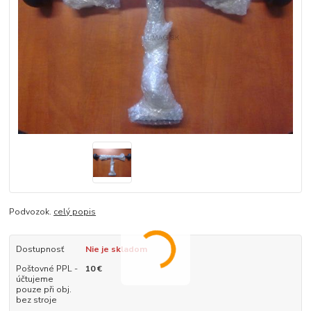
Podvozok.
celý popis
Dostupnosť
Nie je skladom
Poštovné PPL -
10 €
účtujeme
pouze při obj.
bez stroje