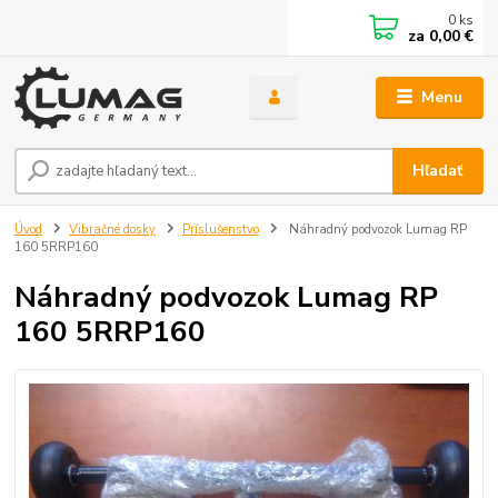
0
ks
za
0,00 €
Menu
Hľadať
Úvod
Vibračné dosky
Príslušenstvo
Náhradný podvozok Lumag RP
160 5RRP160
Náhradný podvozok Lumag RP
160 5RRP160