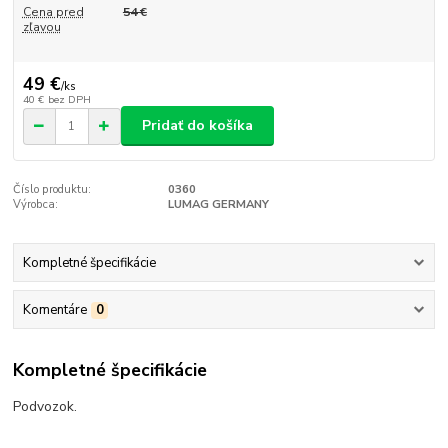
Cena pred
54 €
zľavou
49 €
/
ks
40 €
bez DPH
Pridať do košíka
Číslo produktu:
0360
Výrobca:
LUMAG GERMANY
Kompletné špecifikácie
Komentáre
0
Kompletné špecifikácie
Podvozok.