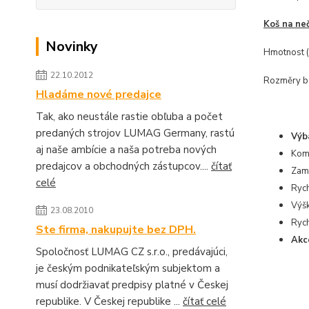
Koš na ne
Novinky
Hmotnost (n
22.10.2012
Rozměry ba
Hladáme nové predajce
Tak, ako neustále rastie obľuba a počet
predaných strojov LUMAG Germany, rastú
Výba
aj naše ambície a naša potreba nových
Komp
predajcov a obchodných zástupcov....
čítať
Zame
celé
Rych
Výšk
23.08.2010
Rych
Ste firma, nakupujte bez DPH.
Akce
Spoločnosť LUMAG CZ s.r.o., predávajúci,
je českým podnikateľským subjektom a
musí dodržiavať predpisy platné v Českej
republike. V Českej republike ...
čítať celé