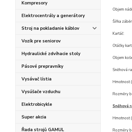
Kompresory
Objem nádr
Elektrocentrály a generátory
Šířka záběr
Stroj na pokladanie káblov
Kartáč:
Vozík pre seniorov
Otáčky kart
Hydraulické zdvíhacie stoly
Objem koše
Pásové prepravníky
Sněhová rad
Vysávač lístia
Hmotnost (n
Vysúšače vzduchu
Rozměry ba
Elektrobicykle
Sněhová r
Super akcia
Hmotnost (n
Řada strojů GAMUL
Rozměry ba