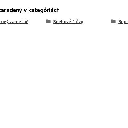
zaradený v kategóriách
rový zametač
Snehové frézy
Supe