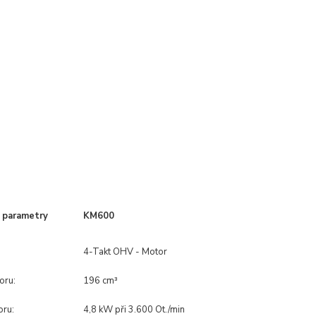
 parametry
KM600
4-Takt OHV - Motor
oru:
196 cm³
oru:
4,8 kW při 3.600 Ot./min