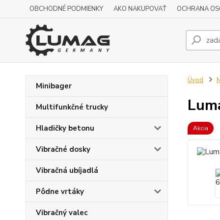
OBCHODNÉ PODMIENKY
AKO NAKUPOVAŤ
OCHRANA OS
Úvod
M
Minibager
Luma
Multifunkčné trucky
Hladičky betonu
Akcia
Vibračné dosky
Vibračná ubíjadlá
Pôdne vrtáky
Vibračný valec