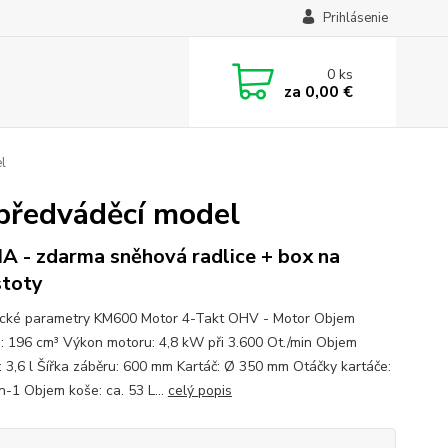
Prihlásenie
0
ks
za
0,00 €
l
předváděcí model
A - zdarma sněhová radlice + box na
stoty
cké parametry KM600 Motor 4-Takt OHV - Motor Objem
: 196 cm³ Výkon motoru: 4,8 kW při 3.600 Ot./min Objem
: 3,6 l Šířka záběru: 600 mm Kartáč: Ø 350 mm Otáčky kartáče:
n-1 Objem koše: ca. 53 L...
celý popis