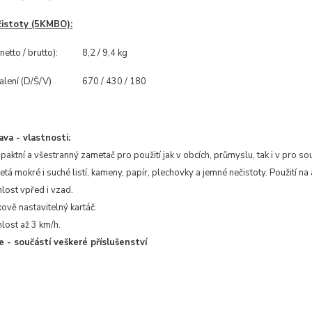
čistoty (5KMBO):
etto / brutto):
8,2 / 9,4 kg
lení (D/Š/V)
670 / 430 / 180
va - vlastnosti:
aktní a všestranný zametač pro použití jak v obcích, průmyslu, tak i v pro so
tá mokré i suché listí, kameny, papír, plechovky a jemné nečistoty. Použití na 
lost vpřed i vzad.
ově nastavitelný kartáč.
lost až 3 km/h.
 - součástí veškeré příslušenství