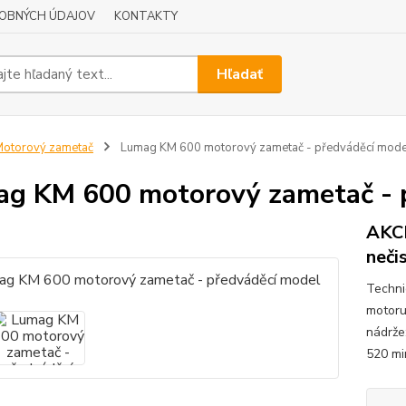
OBNÝCH ÚDAJOV
KONTAKTY
Hľadať
otorový zametač
Lumag KM 600 motorový zametač - předváděcí mode
g KM 600 motorový zametač - 
AKCI
neči
Techni
motoru
nádrže
520 mi