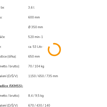
že:
3,6 l
u:
600 mm
Ø 350 mm
áče:
520 min-1
:
ca. 53 Liter
lice (šířka):
650 mm
etto / brutto):
70 / 104 kg
lení (D/Š/V)
1150 / 650 / 735 mm
adlice (5KMSS):
etto / brutto):
8,4 / 9,5 kg
lení (D/Š/V)
670 / 430 / 140