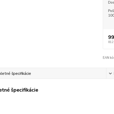
Dos
Poš
100
99
812
EAN kó
etné špecifikácie
tné špecifikácie