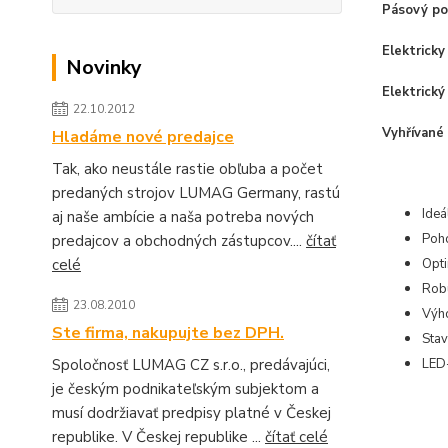
Pásový p
Elektricky
Novinky
Elektrický
22.10.2012
Vyhřívané 
Hladáme nové predajce
Tak, ako neustále rastie obľuba a počet
predaných strojov LUMAG Germany, rastú
Ideá
aj naše ambície a naša potreba nových
Poho
predajcov a obchodných zástupcov....
čítať
celé
Opti
Robu
23.08.2010
Výho
Ste firma, nakupujte bez DPH.
Stav
Spoločnosť LUMAG CZ s.r.o., predávajúci,
LED-
je českým podnikateľským subjektom a
musí dodržiavať predpisy platné v Českej
republike. V Českej republike ...
čítať celé