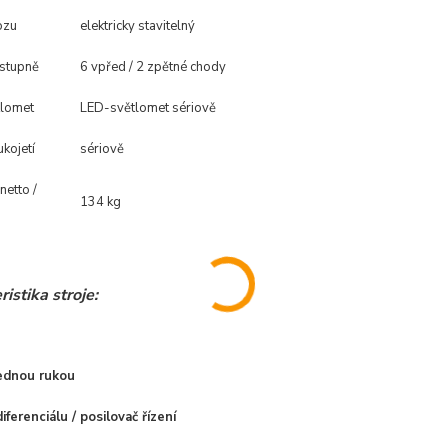
ozu
elektricky stavitelný
 stupně
6 vpřed / 2 zpětné chody
tlomet
LED-světlomet sériově
ukojetí
sériově
netto /
134 kg
istika stroje:
jednou rukou
iferenciálu / posilovač řízení