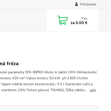
Prihlásenie
0
ks
za
0,00 €
ná fréza
cké parametry SFK-90PRO Motor 4-taktní OHV-Wintermotor
motoru 420 cm³ Výkon motoru 9,0 kW při 3.600 Ot./min
/ objem nádrže benzin bezolovnatý / 5,5 l Startování ruční a
o startérem 230V Pohon pásový TRIANGL Šířka záběru ...
celý