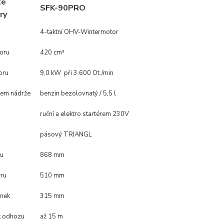
ké
SFK-90PRO
ry
4-taktní OHV-Wintermotor
oru
420 cm³
oru
9,0 kW při 3.600 Ot./min
bjem nádrže
benzin bezolovnatý / 5,5 l
ruční a elektro startérem 230V
pásový TRIANGL
ru
868 mm
ru
510 mm
šnek
315 mm
t odhozu
až 15 m