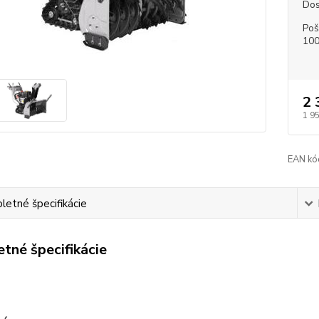
Dos
Poš
100
2 
1 9
EAN kó
etné špecifikácie
tné špecifikácie