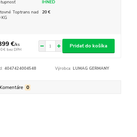
tupnosť
IHNED
tovné Toptrans nad
20 €
 KG
399 €
/
ks
Pridať do košíka
50 €
bez DPH
d:
4047424004548
Výrobca:
LUMAG GERMANY
Komentáre
0