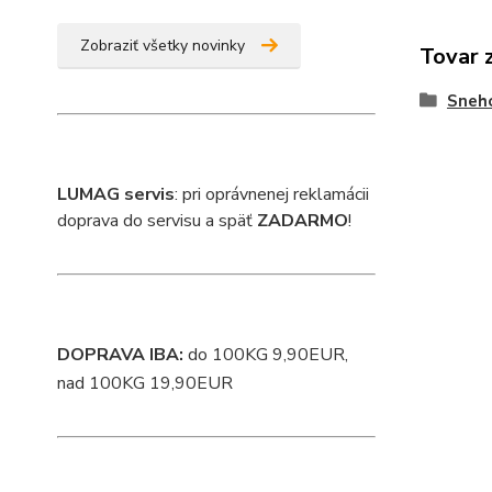
Zobraziť všetky novinky
Tovar 
Sneho
L
UMAG servis
: pri oprávnenej reklamácii
doprava do servisu a späť
ZADARMO
!
DOPRAVA IBA:
do 100KG 9,90EUR,
nad 100KG 19,90EUR