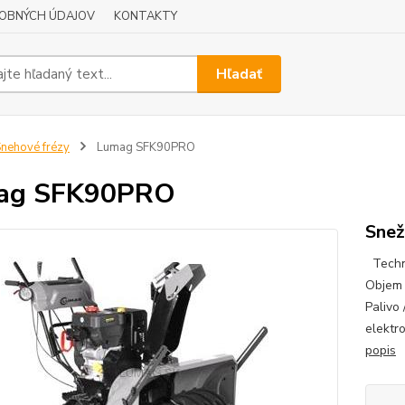
OBNÝCH ÚDAJOV
KONTAKTY
Hľadať
nehové frézy
Lumag SFK90PRO
ag SFK90PRO
Snež
Techni
Objem 
Palivo 
elektr
popis