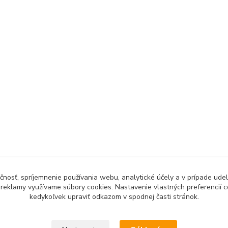
čnosť, spríjemnenie používania webu, analytické účely a v prípade udel
a reklamy využívame súbory cookies. Nastavenie vlastných preferencií 
kedykoľvek upraviť odkazom v spodnej časti stránok.
Upravit sběr cookies.