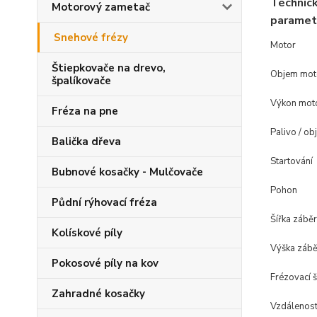
Technic
Motorový zametač
paramet
Snehové frézy
Motor
Štiepkovače na drevo,
Objem mot
špalíkovače
Výkon mot
Fréza na pne
Palivo / o
Balička dřeva
Startování
Bubnové kosačky - Mulčovače
Pohon
Půdní rýhovací fréza
Šířka zábě
Kolískové píly
Výška zábě
Pokosové píly na kov
Frézovací 
Zahradné kosačky
Vzdálenos