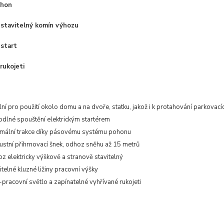
ohon
 stavitelný komín výhozu
 start
rukojeti
lní pro použití okolo domu a na dvoře, statku, jakož i k protahování parkovac
dlné spouštění elektrickým startérem
mální trakce díky pásovému systému pohonu
stní přihrnovací šnek, odhoz sněhu až 15 metrů
z elektricky výškově a stranově stavitelný
itelné kluzné ližiny pracovní výšky
pracovní světlo a zapínatelné vyhřívané rukojeti