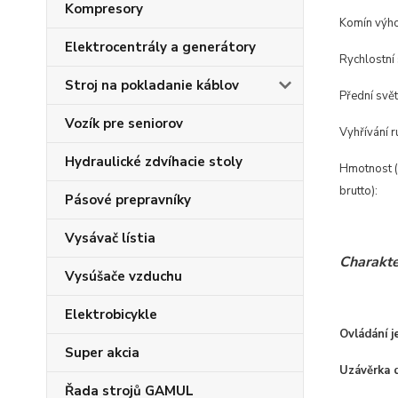
Kompresory
Komín výh
Elektrocentrály a generátory
Rychlostní
Stroj na pokladanie káblov
Přední svě
Vozík pre seniorov
Vyhřívání r
Hydraulické zdvíhacie stoly
Hmotnost (
brutto):
Pásové prepravníky
Vysávač lístia
Charakter
Vysúšače vzduchu
Elektrobicykle
Ovládání 
Super akcia
Uzávěrka d
Řada strojů GAMUL