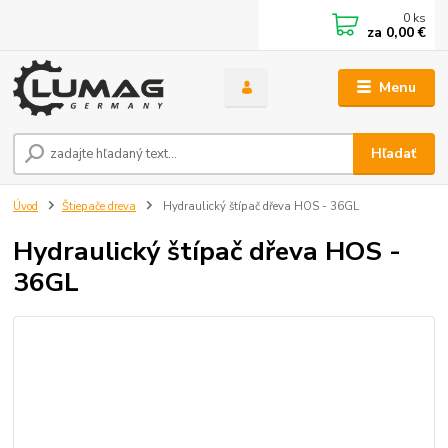
0
ks
za
0,00 €
Menu
Hľadať
Úvod
Štiepače dreva
Hydraulický štípač dřeva HOS - 36GL
Hydraulický štípač dřeva HOS -
36GL