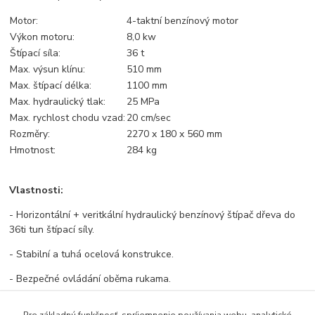
Motor:
4-taktní benzínový motor
Výkon motoru:
8,0 kw
Štípací síla:
36 t
Max. výsun klínu:
510 mm
Max. štípací délka:
1100 mm
Max. hydraulický tlak:
25 MPa
Max. rychlost chodu vzad:
20 cm/sec
Rozměry:
2270 x 180 x 560 mm
Hmotnost:
284 kg
Vlastnosti:
- Horizontální + veritkální hydraulický benzínový štípač dřeva do
36ti tun štípací síly.
- Stabilní a tuhá ocelová konstrukce.
- Bezpečné ovládání oběma rukama.