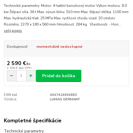
Technické parametry: Motor: 4-taktní benzínový motor Výkon motoru: 8,0
kw Štípací síla: 36 t Max. výsun klínu: 510 mm Max. štípací délka: 1100 mm
Max. hydraulický tlak: 25 MPa Max. rychlost chodu vzad: 20 cm/sec
Rozměry: 2270 x 180 x 560 mm Hmotnost: 284 kg Vlastnosti: - Hori...
celý popis
Dostupnosť
momentálně nedostupné
2 590 €
/
ks
2 106 €
bez DPH
Pridať do košíka
EAN kód:
4047424004883
Výrobca:
LUMAG GERMANY
Kompletné špecifikácie
Technické parametry: