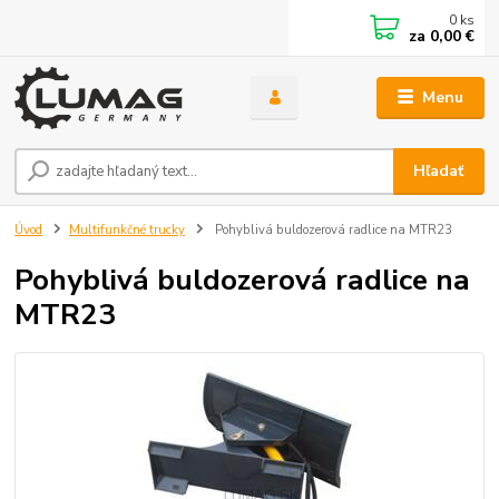
0
ks
za
0,00 €
Menu
Hľadať
Úvod
Multifunkčné trucky
Pohyblivá buldozerová radlice na MTR23
Pohyblivá buldozerová radlice na
MTR23