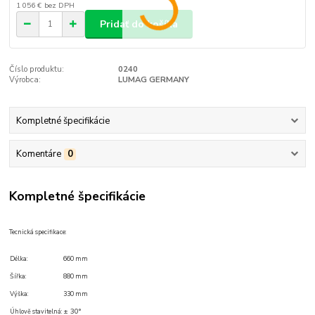
1 056 €
bez DPH
Pridať do košíka
Číslo produktu:
0240
Výrobca:
LUMAG GERMANY
Kompletné špecifikácie
Komentáre
0
Kompletné špecifikácie
Tecnická specifikace:
Délka:
660 mm
Šířka:
880 mm
Výška:
330 mm
±
30°
Úhlově stavitelná: