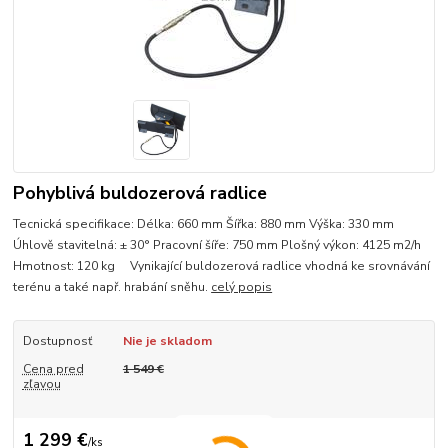
Pohyblivá buldozerová radlice
Tecnická specifikace: Délka: 660 mm Šířka: 880 mm Výška: 330 mm
Úhlově stavitelná: ± 30° Pracovní šíře: 750 mm Plošný výkon: 4125 m2/h
Hmotnost: 120 kg Vynikající buldozerová radlice vhodná ke srovnávání
terénu a také např. hrabání sněhu.
celý popis
Dostupnosť
Nie je skladom
Cena pred
1 549 €
zľavou
1 299 €
/
ks