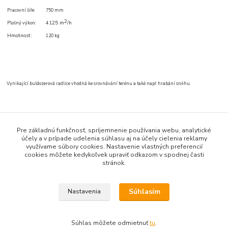
Pracovní šíře:
750 mm
2
4125 m
/h
Plošný výkon:
Hmotnost
:
120 kg
Vynikající buldozerová radlice vhodná ke srovnávání terénu a také např. hrabání sněhu.
Tovar zaradený v kategóriách
Pre základnú funkčnosť, spríjemnenie používania webu, analytické
účely a v prípade udelenia súhlasu aj na účely cielenia reklamy
Multifunkčné trucky
využívame súbory cookies. Nastavenie vlastných preferencií
cookies môžete kedykoľvek upraviť odkazom v spodnej časti
stránok.
Súhlasím
Nastavenia
Upravit sběr cookies.
Súhlas môžete odmietnuť
tu
.