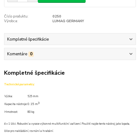
Číslo produktu:
0250
Výrobca:
LUMAG GERMANY
Kompletné špecifikácie
Komentáre
0
Kompletné špecifikácie
Technické parametry:
Výška:
525 mm
3
0.15 m
Kapacita nástroje:
Hmotnost:
80 kg
4 v 1 lžíci. Robustní a vysoce výkonné multifunkční zařízení. Použití najde tento nástroj jako lopata,
lžíce pro nakládání, rovnání a hrabání.