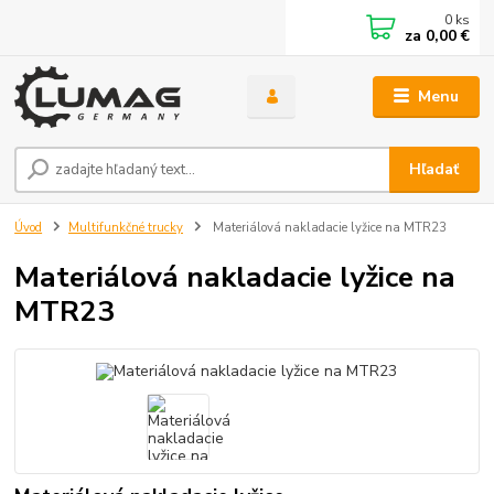
0
ks
za
0,00 €
Menu
Hľadať
Úvod
Multifunkčné trucky
Materiálová nakladacie lyžice na MTR23
Materiálová nakladacie lyžice na
MTR23