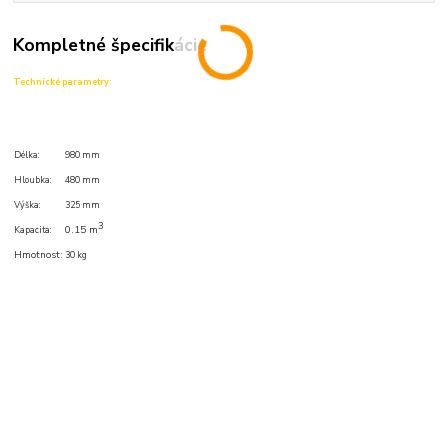
Kompletné špecifikácie
Technické parametry:
Délka:
980 mm
Hloubka:
480 mm
Výška:
325 mm
3
0.15 m
Kapacita:
Hmotnost
:
30 kg