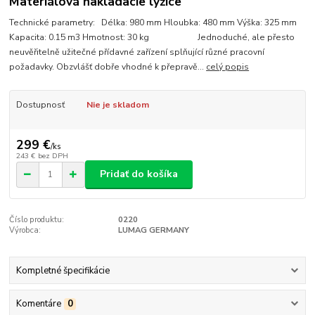
Materiálová nakladacie lyžice
Technické parametry: Délka: 980 mm Hloubka: 480 mm Výška: 325 mm
Kapacita: 0.15 m3 Hmotnost: 30 kg Jednoduché, ale přesto
neuvěřitelně užitečné přídavné zařízení splňující různé pracovní
požadavky. Obzvlášť dobře vhodné k přepravě...
celý popis
Dostupnosť
Nie je skladom
299 €
/
ks
243 €
bez DPH
Pridať do košíka
Číslo produktu:
0220
Výrobca:
LUMAG GERMANY
Kompletné špecifikácie
Komentáre
0