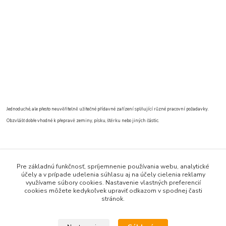
Jednoduché, ale přesto neuvěřitelně užitečné přídavné zařízení splňující různé pracovní požadavky.
Obzvlášť dobře vhodné k přepravě zeminy, písku, štěrku nebo jiných částic.
Tovar zaradený v kategóriách
Pre základnú funkčnosť, spríjemnenie používania webu, analytické
účely a v prípade udelenia súhlasu aj na účely cielenia reklamy
Multifunkčné trucky
využívame súbory cookies. Nastavenie vlastných preferencií
cookies môžete kedykoľvek upraviť odkazom v spodnej časti
stránok.