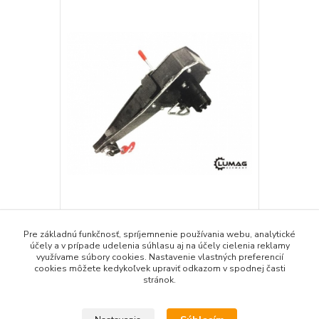
Hydraulický naviják HEZ 22, HEZ 30
990 €
Pre základnú funkčnosť, spríjemnenie používania webu, analytické
/
ks
účely a v prípade udelenia súhlasu aj na účely cielenia reklamy
Skladom
805 €
bez DPH
využívame súbory cookies. Nastavenie vlastných preferencií
cookies môžete kedykoľvek upraviť odkazom v spodnej časti
Pridať do košíka
stránok.