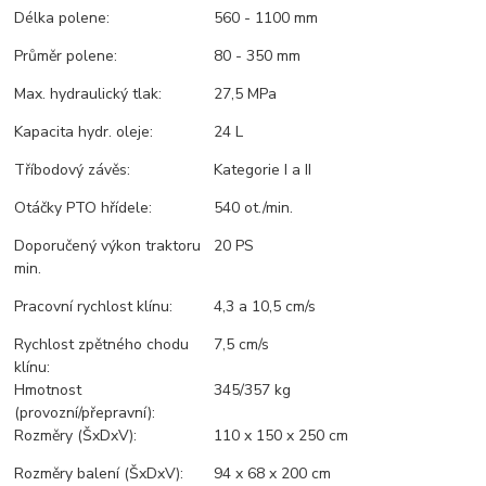
Délka polene:
560 - 1100 mm
Průměr polene:
80 - 350 mm
Max. hydraulický tlak:
27,5 MPa
Kapacita hydr. oleje:
24 L
Tříbodový závěs:
Kategorie I a II
Otáčky PTO hřídele:
540 ot./min.
Doporučený výkon traktoru
20 PS
min.
Pracovní rychlost klínu:
4,3 a 10,5 cm/s
Rychlost zpětného chodu
7,5 cm/s
klínu:
Hmotnost
345/357 kg
(provozní/přepravní):
Rozměry (ŠxDxV):
110 x 150 x 250 cm
Rozměry balení (ŠxDxV):
94 x 68 x 200 cm