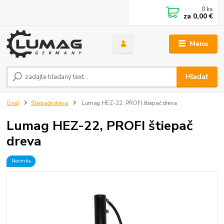
0
ks
za
0,00 €
Menu
Hľadať
Úvod
Štiepače dreva
Lumag HEZ-22, PROFI štiepač dreva
Lumag HEZ-22, PROFI štiepač
dreva
Novinka