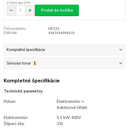
2 926 €
bez DPH
Pridať do košíka
Číslo produktu:
HEZ22
EAN kód:
4047424009123
Kompletné špecifikácie
Súvisiaci tovar
1
Kompletné špecifikácie
T
echnické parametry:
Pohon:
Elektromotor +
traktorová hřídel
Elektromotor:
5.1 kW, 400V
Štípací síla:
23t