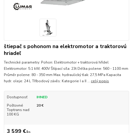
štiepač s pohonom na elektromotor a traktorovú
hriadeľ
Technické parametry: Pohon: Elektromotor + traktorová hřídel
Elektromotor: 5.1 kW, 400V Štípací síla: 23t Délka polene: 560 - 1100 mm
Průměr polene: 80 - 350 mm Max. hydraulický tlak: 27,5 MPa Kapacita
hydr. oleje: 24 L Tříbodový závěs: Kategorie I a II ...
celý popis
Dostupnosť
IHNED
Poštovné
20 €
Toptrans nad
100 KG
3 599 €
/
ks