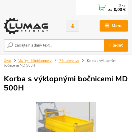
0
ks
za
0,00 €
Menu
Hľadať
Úvod
Vozíky - Minidumpery
Príslušenstvo
Korba s výklopnými
bočnicemi MD 500H
Korba s výklopnými bočnicemi MD
500H