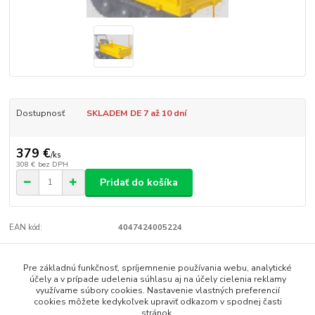
Dostupnosť
SKLADEM DE 7 až 10 dní
379 €
/
ks
308 €
bez DPH
Pridať do košíka
EAN kód:
4047424005224
Tovar zaradený v kategóriách
Pre základnú funkčnosť, spríjemnenie používania webu, analytické
účely a v prípade udelenia súhlasu aj na účely cielenia reklamy
Príslušenstvo
využívame súbory cookies. Nastavenie vlastných preferencií
cookies môžete kedykoľvek upraviť odkazom v spodnej časti
stránok.