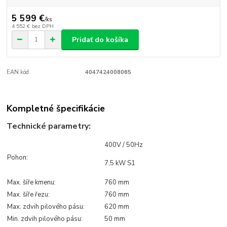
5 599 €
/
ks
4 552 €
bez DPH
Pridať do košíka
EAN kód:
4047424008065
Kompletné špecifikácie
Technické parametry:
400V / 50Hz
Pohon:
7,5 kW S1
Max. šíře kmenu:
760 mm
Max. šíře řezu:
760 mm
Max. zdvih pilového pásu:
620 mm
Min. zdvih pilového pásu:
50 mm