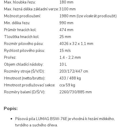
Max. hloubka řezu:
180 mm
Max. řezná délka základní verze:
3100 mm
Možnost prodloužení:
1980 mm (lze vícekrát prodloužit)
Min. délka řezu:
990 mm
Průměr hnacích kol:
474 mm
Tloušťka hnacích kol:
25 mm
Rozměr pilového pásu:
4026 x 32 x 1,1 mm
Rychlost pilového pásu:
15 m/s
Prořez:
1,4 - 2,2 mm
Objem chladící nádoby:
10 L
Rozměry stroje (Š/V/D):
203/172/447 cm
Hmotnost (netto/brutto):
433 / 488 kg
Hmotnost prodlužovací sekce:
cca 59 kg
Rozměry balení (D/Š/V):
2260/730/885 mm
Popis:
Pásová pila LUMAG BSW-76E je vhodná k řezání měkkého,
tvrdého a suchého dřeva.