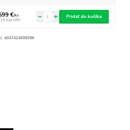
599 €
/
ks
Pridať do košíka
52 €
bez DPH
d:
4047424008386