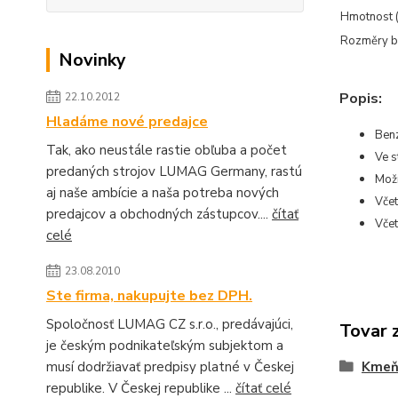
Hmotnost (
Rozměry ba
Novinky
Popis:
22.10.2012
Hladáme nové predajce
Ben
Tak, ako neustále rastie obľuba a počet
Ve s
predaných strojov LUMAG Germany, rastú
Mož
aj naše ambície a naša potreba nových
Včet
predajcov a obchodných zástupcov....
čítať
Včet
celé
23.08.2010
Ste firma, nakupujte bez DPH.
Spoločnosť LUMAG CZ s.r.o., predávajúci,
Tovar 
je českým podnikateľským subjektom a
Kmeňo
musí dodržiavať predpisy platné v Českej
republike. V Českej republike ...
čítať celé