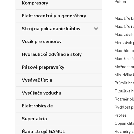
Pohon:
Kompresory
Elektrocentrály a generátory
Max. šíře 
Max. šíře ř
Stroj na pokladanie káblov
Max. zdvih
Vozík pre seniorov
Min. zdvih
Max. hloub
Hydraulické zdvíhacie stoly
Max. řezná
Možnost pr
Pásové prepravníky
Min. délka 
Vysávač lístia
Průměr hna
Tloušťka hn
Vysúšače vzduchu
Rozměr pi
Elektrobicykle
Rychlost p
Prořez:
Super akcia
Objem chla
Řada strojů GAMUL
Rozměry st