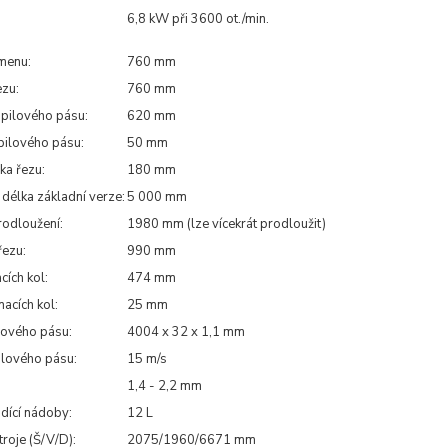
6,8 kW při 3600 ot./min.
kmenu:
760 mm
ezu:
760 mm
 pilového pásu:
620 mm
 pilového pásu:
50 mm
ka řezu:
180 mm
 délka základní verze:
5 000 mm
odloužení:
1980 mm (lze vícekrát prodloužit)
řezu:
990 mm
cích kol:
474 mm
acích kol:
25 mm
lového pásu:
4004 x 32 x 1,1 mm
ilového pásu:
15 m/s
1,4 - 2,2 mm
dící nádoby:
12 L
roje (Š/V/D):
2075/1960/6671 mm