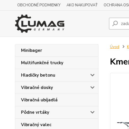
OBCHODNÉ PODMIENKY
AKO NAKUPOVAŤ
OCHRANA OS
Úvod
K
Minibager
Kme
Multifunkčné trucky
Hladičky betonu
Vibračné dosky
Vibračná ubíjadlá
Pôdne vrtáky
Vibračný valec