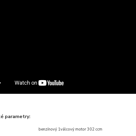
ké parametry:
benzínový 1válcový motor 302 ccm