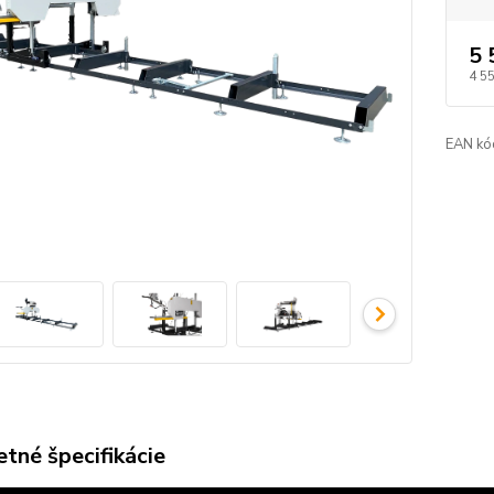
5 
4 5
EAN kó
tné špecifikácie