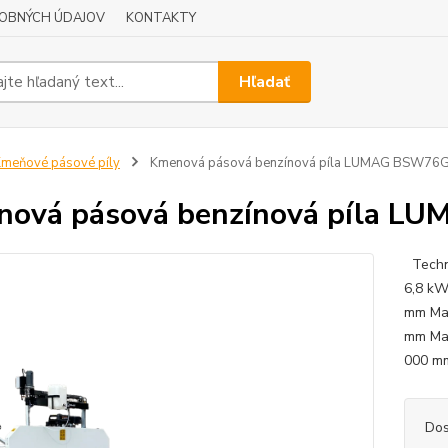
OBNÝCH ÚDAJOV
KONTAKTY
Hľadať
meňové pásové píly
Kmenová pásová benzínová píla LUMAG BSW76
nová pásová benzínová píla 
Techni
6,8 kW
mm Max
mm Max
000 mm
Dos