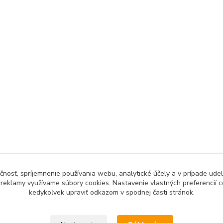
čnosť, spríjemnenie používania webu, analytické účely a v prípade udel
a reklamy využívame súbory cookies. Nastavenie vlastných preferencií 
kedykoľvek upraviť odkazom v spodnej časti stránok.
Upravit sběr cookies.