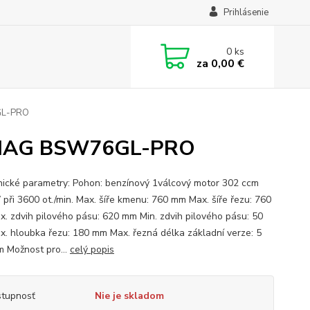
Prihlásenie
0
ks
za
0,00 €
GL-PRO
LUMAG BSW76GL-PRO
cké parametry: Pohon: benzínový 1válcový motor 302 ccm
 při 3600 ot./min. Max. šíře kmenu: 760 mm Max. šíře řezu: 760
. zdvih pilového pásu: 620 mm Min. zdvih pilového pásu: 50
. hloubka řezu: 180 mm Max. řezná délka základní verze: 5
 Možnost pro...
celý popis
tupnosť
Nie je skladom