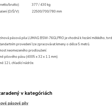
netto/brutto):
377 / 430 kg
lení (D/Š/V):
22500/700/780 mm
zínová pásová pila LUMAG BSW-76GLPRO je vhodná k řezání měkkého, tvrd
tandartním provedení lze zpracovávat kmeny o délce 5 metrů.
nost neomezeného prodloužení.
ně pilového pásu (4005 x 32 x 1.1 mm).
ně 12 L chladící nádrže.
zaradený v kategóriách
vé pásové píly