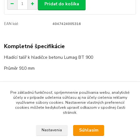
Pridať do košíka
EAN kód:
4047424005316
Kompletné špecifikácie
Hladící talíř k hladičce betonu Lumag BT 900
Průměr 910 mm
Tovar zaradený v kategóriách
Pre základnú funkčnosť, spríjemnenie používania webu, analytické
účely a v prípade udelenia súhlasu aj na účely cielenia reklamy
Příslušenství
využívame súbory cookies. Nastavenie vlastných preferencií
cookies môžete kedykoľvek upraviť odkazom v spodnej časti
stránok.
Súhlasím
Nastavenia
Upravit sběr cookies.