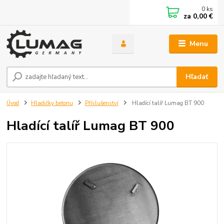
0
ks
za
0,00 €
Menu
Hľadať
Úvod
Hladičky betonu
Příslušenství
Hladící talíř Lumag BT 900
Hladící talíř Lumag BT 900