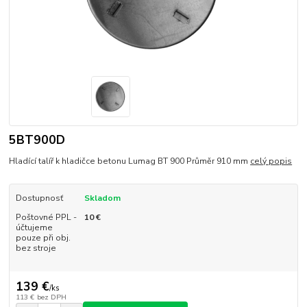
5BT900D
Hladící talíř k hladičce betonu Lumag BT 900 Průměr 910 mm
celý popis
Dostupnosť
Skladom
Poštovné PPL -
10 €
účtujeme
pouze při obj.
bez stroje
139 €
/
ks
113 €
bez DPH