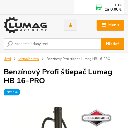
0
ks
za
0,00 €
Menu
Hľadať
Úvod
Štiepače dreva
Benzínový Profi štiepač Lumag HB 16-PRO
Benzínový Profi štiepač Lumag
HB 16-PRO
Novinka