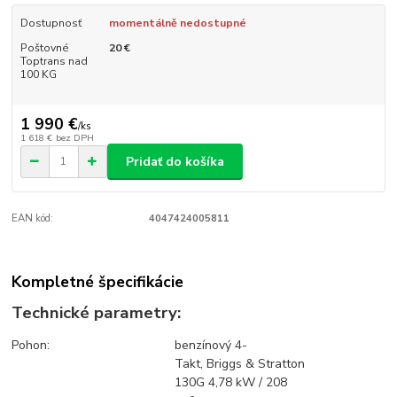
Dostupnosť
momentálně nedostupné
Poštovné
20 €
Toptrans nad
100 KG
1 990 €
/
ks
1 618 €
bez DPH
Pridať do košíka
EAN kód:
4047424005811
Kompletné špecifikácie
T
echnické parametry:
Pohon:
benzínový 4-
Takt, Briggs & Stratton
130G 4,78 kW / 208