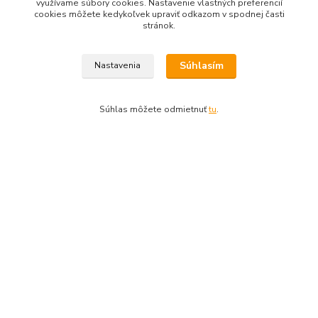
využívame súbory cookies. Nastavenie vlastných preferencií
Výbava - vlastnosti:
cookies môžete kedykoľvek upraviť odkazom v spodnej časti
stránok.
Vertikální hydraulický profesionální štípač s benzínovým
motorem Briggs.
Súhlasím
Nastavenia
Stabilní rám a robustní štípací klín.
Standardně dvě pracovní rychlosti.
Píst lze snížit pro snadný transport a skladování.
Súhlas môžete odmietnuť
tu
.
Ovládání oběma rukama včetně jejich ochrany, flexibilní
držení dřeva.
Velká pojezdová kola pro snadnou manipulaci a transport.
Tovar zaradený v kategóriách
Štiepače dreva
Upravit sběr cookies.