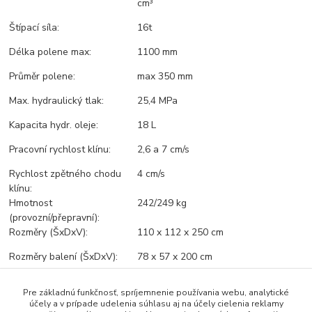
cm³
Štípací síla:
16t
Délka polene max:
1100 mm
Průměr polene:
max 350 mm
Max. hydraulický tlak:
25,4 MPa
Kapacita hydr. oleje:
18 L
Pracovní rychlost klínu:
2,6 a 7 cm/s
Rychlost zpětného chodu
4 cm/s
klínu:
Hmotnost
242/249 kg
(provozní/přepravní):
Rozměry (ŠxDxV):
110 x 112 x 250 cm
Rozměry balení (ŠxDxV):
78 x 57 x 200 cm
EAN:
4047424005811
Pre základnú funkčnosť, spríjemnenie používania webu, analytické
účely a v prípade udelenia súhlasu aj na účely cielenia reklamy