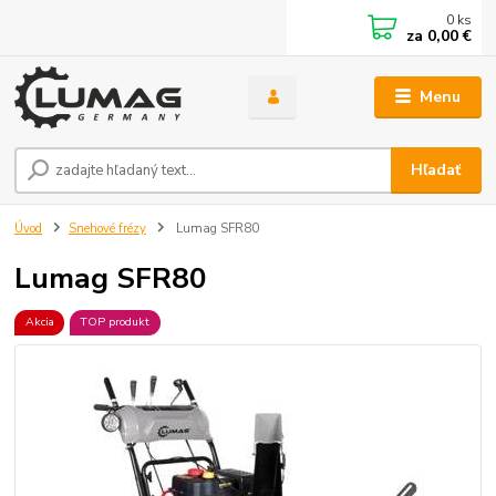
0
ks
za
0,00 €
Menu
Hľadať
Úvod
Snehové frézy
Lumag SFR80
Lumag SFR80
Akcia
TOP produkt