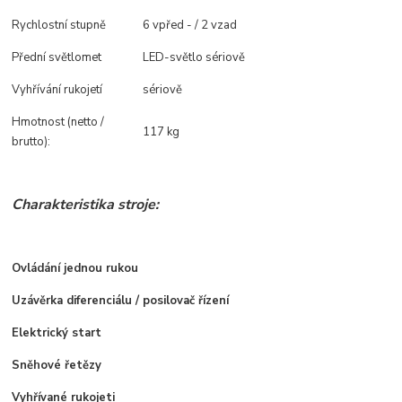
Rychlostní stupně
6 vpřed - / 2 vzad
Přední světlomet
LED-světlo sériově
Vyhřívání rukojetí
sériově
Hmotnost (netto /
117 kg
brutto):
Charakteristika stroje:
Ovládání jednou rukou
Uzávěrka diferenciálu / posilovač řízení
Elektrický start
Sněhové řetězy
Vyhřívané rukojeti