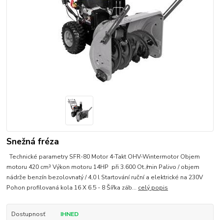
Snežná fréza
Technické parametry SFR-80 Motor 4-Takt OHV-Wintermotor Objem
motoru 420 cm³ Výkon motoru 14HP při 3.600 Ot./min Palivo / objem
nádrže benzín bezolovnatý / 4,0 l Startování ruční a elektrické na 230V
Pohon profilovaná kola 16 X 6.5 - 8 Šířka záb...
celý popis
Dostupnosť
IHNED