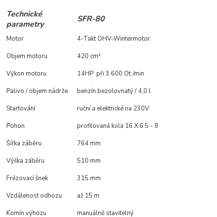
Technické
SFR-80
parametry
Motor
4-Takt OHV-Wintermotor
Objem motoru
420 cm³
Výkon motoru
14HP při 3.600 Ot./min
Palivo / objem nádrže
benzín bezolovnatý / 4,0 l
Startování
ruční a elektrické na 230V
Pohon
profilovaná kola 16 X 6.5 - 8
Šířka záběru
764 mm
Výška záběru
510 mm
Frézovací šnek
315 mm
Vzdálenost odhozu
až 15 m
Komín výhozu
manuálně stavitelný