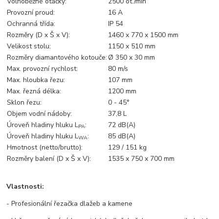
Volnoběžné otáčky:
2500 ot./min
Provozní proud:
16 A
Ochranná třída:
IP 54
Rozměry (D x Š x V):
1460 x 770 x 1500 mm
Velikost stolu:
1150 x 510 mm
Rozměry diamantového kotouče:
Ø 350 x 30 mm
Max. provozní rychlost:
80 m/s
Max. hloubka řezu:
107 mm
Max. řezná délka:
1200 mm
Sklon řezu:
0 - 45°
Objem vodní nádoby:
37,8 L
Úroveň hladiny hluku L
:
72 dB(A)
PA
Úroveň hladiny hluku L
:
85 dB(A)
WA
Hmotnost (netto/brutto):
129 / 151 kg
Rozměry balení (D x Š x V):
1535 x 750 x 700 mm
Vlastnosti:
- Profesionální řezačka dlažeb a kamene