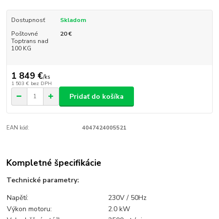
Dostupnosť
Skladom
Poštovné
20 €
Toptrans nad
100 KG
1 849 €
/
ks
1 503 €
bez DPH
Pridať do košíka
EAN kód:
4047424005521
Kompletné špecifikácie
Technické parametry:
Napětí:
230V / 50Hz
Výkon motoru:
2.0 kW