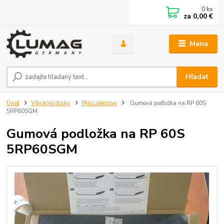
0
ks
za
0,00 €
Menu
Hľadať
Úvod
Vibračné dosky
Príslušenstvo
Gumová podložka na RP 60S
5RP60SGM
Gumová podložka na RP 60S
5RP60SGM